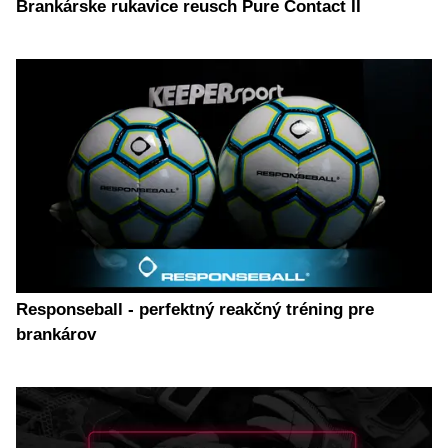
Brankárske rukavice reusch Pure Contact II
Responseball - perfektný reakčný tréning pre
brankárov