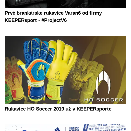
Prvé brankárske rukavice Varan6 od firmy
KEEPERsport - #ProjectV6
Rukavice HO Soccer 2019 už v KEEPERsporte