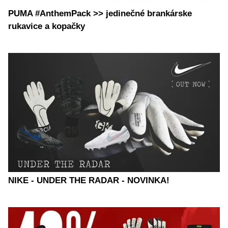
PUMA #AnthemPack >> jedinečné brankárske
rukavice a kopačky
NIKE - UNDER THE RADAR - NOVINKA!