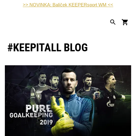
>> NOVINKA: Balíček KEEPERsport WM <<
#KEEPITALL BLOG