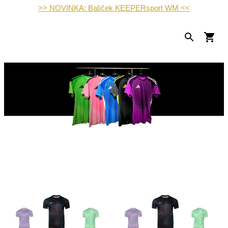
>> NOVINKA: Balíček KEEPERsport WM <<