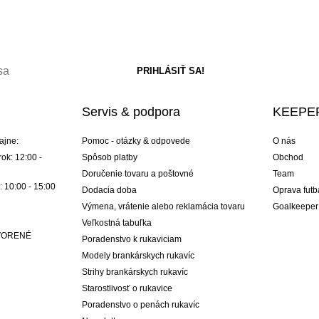
Servis & podpora
KEEPER
ajne:
Pomoc - otázky & odpovede
O nás
ok: 12:00 -
Spôsob platby
Obchod
Doručenie tovaru a poštovné
Team
: 10:00 - 15:00
Dodacia doba
Oprava futb
Výmena, vrátenie alebo reklamácia tovaru
Goalkeeper
Veľkostná tabuľka
ATVORENÉ
Poradenstvo k rukaviciam
Modely brankárskych rukavíc
Strihy brankárskych rukavíc
Starostlivosť o rukavice
Poradenstvo o penách rukavíc