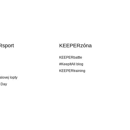
sport
KEEPERzóna
KEEPERbattle
#KeepItAll blog
KEEPERtraining
alovej lopty
 Day