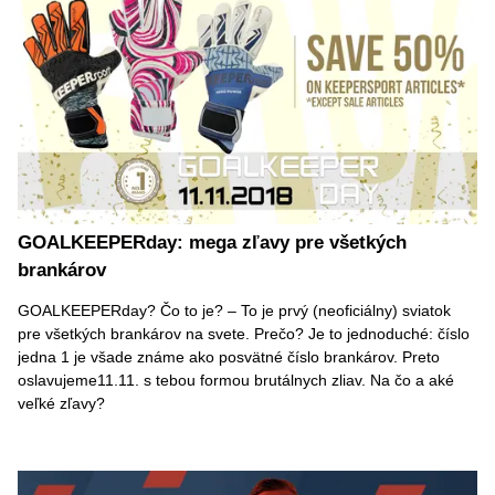
GOALKEEPERday: mega zľavy pre všetkých
brankárov
GOALKEEPERday? Čo to je? – To je prvý (neoficiálny) sviatok
pre všetkých brankárov na svete. Prečo? Je to jednoduché: číslo
jedna 1 ️je všade známe ako posvätné číslo brankárov. Preto
oslavujeme️11.11. s tebou formou brutálnych zliav. Na čo a aké
veľké zľavy?