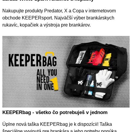
Nakupujte produkty Predator, X a Copa v internetovom
obchode KEEPERsport. Najväčší výber brankárskych
rukavíc, kopačiek a výstroja pre brankárov.
KEEPERbag - všetko čo potrebuješ v jednom
Úplne nová taška KEEPERbag je k dispozícii! Taška
špeciálne vyvinutá pre brankára a jeho potreby ponúka