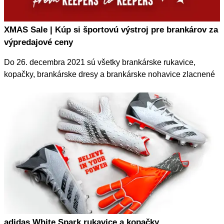
XMAS Sale | Kúp si športovú výstroj pre brankárov za
výpredajové ceny
Do 26. decembra 2021 sú všetky brankárske rukavice,
kopačky, brankárske dresy a brankárske nohavice zlacnené
minimálne o -25 %.
adidas White Spark rukavice a kopačky