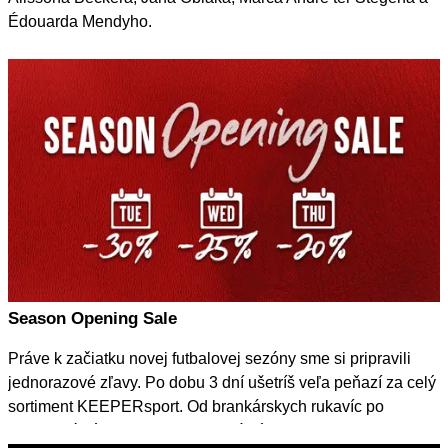
Édouarda Mendyho.
Season Opening Sale
Práve k začiatku novej futbalovej sezóny sme si pripravili
jednorazové zľavy. Po dobu 3 dní ušetríš veľa peňazí za celý
sortiment KEEPERsport. Od brankárskych rukavíc po
lifestylové výrobky - vyber si novú výstroj!