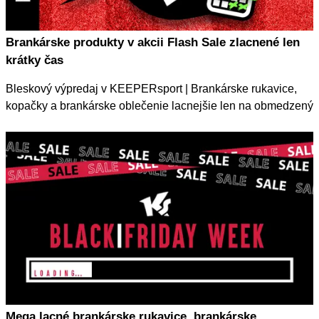
Brankárske produkty v akcii Flash Sale zlacnené len
krátky čas
Bleskový výpredaj v KEEPERsport | Brankárske rukavice,
kopačky a brankárske oblečenie lacnejšie len na obmedzený
čas.
Mega lacné brankárske rukavice, brankárske