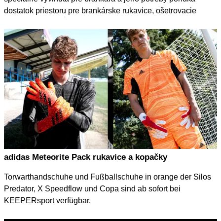
dostatok priestoru pre brankárske rukavice, ošetrovacie
prostriedky, kopačky atď. Zisti viac o novom vaku
KEEPERbag a rozlúč sa s chaosom v tvojich
predchádzajúcich taškách!
adidas Meteorite Pack rukavice a kopačky
Torwarthandschuhe und Fußballschuhe in orange der Silos
Predator, X Speedflow und Copa sind ab sofort bei
KEEPERsport verfügbar.