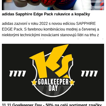
adidas Sapphire Edge Pack rukavice a kopačky
adidas zazvoní v roku 2022 s novou edíciou SAPPHIRE
EDGE Pack. S farebnou kombináciou modrej a červenej a
niektorými technickými inováciami stanovujú lídri na trhu z
Herzogenaurachu nové štandardy. Buďte prvý, kto získa prvé
dojmy z nových brankárskych rukavíc a kopačiek adidas!
11.11 Goalkeeper Day - 50% na celý sortiment značky