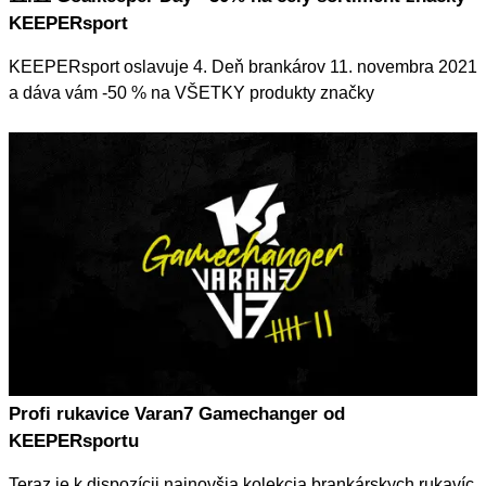
KEEPERsport
KEEPERsport oslavuje 4. Deň brankárov 11. novembra 2021
a dáva vám -50 % na VŠETKY produkty značky
KEEPERsport. Brankár je číslo 1 – na ihrisku aj mimo neho.
Pripojte sa teraz a oslávte náš špeciálny deň!
Profi rukavice Varan7 Gamechanger od
KEEPERsportu
Teraz je k dispozícii najnovšia kolekcia brankárskych rukavíc