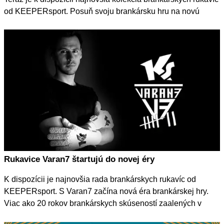
od KEEPERsport. Posuň svoju brankársku hru na novú
úroveň s Varan7 Gamechanger. Klikni teraz a získaj všetky
informácie o 5 nových sériách a 7 nových modeloch kolekcie
Varan7 Gamechanger.
Rukavice Varan7 štartujú do novej éry
K dispozícii je najnovšia rada brankárskych rukavíc od
KEEPERsport. S Varan7 začína nová éra brankárskej hry.
Viac ako 20 rokov brankárskych skúseností zaalených v
majstrovskom diele: Varan7!