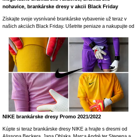
nohavice, brankárske dresy v akcii Black Friday
Získajte svoje vysnívané brankárske vybavenie už teraz v
našich akciách Black Friday. Ušetrite peniaze a nakupujte od
pondelka 22. novembra 2021!
NIKE brankárske dresy Promo 2021/2022
Kúpte si teraz brankárske dresy NIKE a hrajte s dresmi od
Alissona Beckera, Jana Oblaka, Marca Andrè ter Stegena a