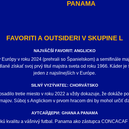
PANAMA
FAVORITI A OUTSIDERI V SKUPINE L
NAJVÄČŠÍ FAVORIT: ANGLICKO
v Európy v roku 2024 (prehrali so Španielskom) a semifinále maj
ané získať svoj prvý titul majstra sveta od roku 1966. Káder je
jeden z najsilnejších v Európe.
SILNÝ VYZÝVATEĽ: CHORVÁTSKO
sadilo tretie miesto v roku 2022 a vždy dokazuje, že dokáže 
rnajov. Súboj s Anglickom v prvom hracom dni by mohol určiť ďal
AУТСАЙДЕРИ: GHANA A PANAMA
ckú kvalitu a vášnivý futbal. Panama ako zástupca CONCACAF 