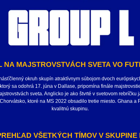
L NA MAJSTROVSTVÁCH SVETA VO FUT
násťčlenný okruh skupín atraktívnym súbojom dvoch európskych 
 ktorý sa odohrá 17. júna v Dallase, pripomína finále majstrovs
jstrovstvách sveta. Anglicko je ako štvrté v svetovom rebríčku 
Chorvátsko, ktoré na MS 2022 obsadilo tretie miesto. Ghana a
kvalitnú skupinu.
PREHĽAD VŠETKÝCH TÍMOV V SKUPINE 