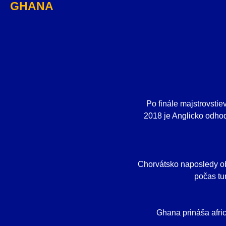
GHANA
Po finále majstrovstie
2018 je Anglicko odhodl
Chorvátsko naposledy ob
počas tu
Ghana prináša afri