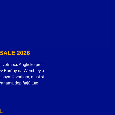
BALE 2026
veľmocí: Anglicko proti
tiev Európy na Wembley a
jasným favoritom, musí si
 Panama dopĺňajú túto
L