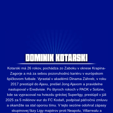
Kotarski má 26 rokov, pochádza zo Zaboku v okrese Krapina-
Zagorje a má za sebou pozoruhodnú kariéru v európskom
špičkovom futbale. Vyrastal v akadémii Dinama Záhreb, v roku
2017 prestúpil do Ajaxu, prešiel Jong Ajaxom a pravidelne
nastupoval v Eredivisie. Po štyroch rokoch v PAOK v Solúne,
kde sa vypracoval na hviezdu gréckej Superligy, prestúpil v júli
2025 za 5 miliónov eur do FC Kodaň, podpísal päťročnú zmluvu
a okamžite sa stal oporou tímu. V tejto sezóne odohral zápasy
skupinovej fázy Ligy majstrov proti Neapolu, Villarrealu a