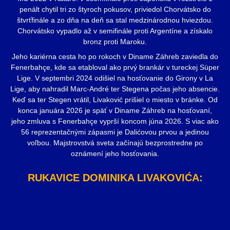
penált chytil tri zo štyroch pokusov, priviedol Chorvátsko do
štvrťfinále a zo dňa na deň sa stal medzinárodnou hviezdou.
Chorvátsko vypadlo až v semifinále proti Argentíne a získalo
bronz proti Maroku.
Jeho kariérna cesta ho po rokoch v Diname Záhreb zaviedla do
Fenerbahçe, kde sa etabloval ako prvý brankár v tureckej Süper
Lige. V septembri 2024 odišiel na hosťovanie do Girony v La
Lige, aby nahradil Marc-André ter Stegena počas jeho absencie.
Keď sa ter Stegen vrátil, Livaković prišiel o miesto v bránke. Od
konca januára 2026 je späť v Diname Záhreb na hosťovaní,
jeho zmluva s Fenerbahçe vyprší koncom júna 2026. S viac ako
56 reprezentačnými zápasmi je Dalićovou prvou a jedinou
voľbou. Majstrovstvá sveta začínajú bezprostredne po
oznámení jeho hosťovania.
RUKAVICE DOMINIKA LIVAKOVIĆA: