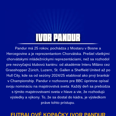
Pandur má 25 rokov, pochádza z Mostaru v Bosne a
Hercegovine a je reprezentantom Chorvátska. Prešiel všetkými
chorvátskymi mládežníckymi reprezentáciami, než sa rozhodol
pre nezvyčajnú klubovú kariéru: od akadémie Interu Miláno cez
Grasshopper Zürich, Luzern, St. Gallen a Sheffield United až po
Hull City, kde sa od sezóny 2024/25 etabloval ako prvý brankár
v Championship. Pandur v rozhovore pre BBC úprimne opísal
svoju nomináciu na majstrovstvá sveta: Každý deň sa prebúdza
s týmito majstrovstvami sveta v hlave a vie, že rozhodujú
výsledky a výkony. To, že sa dostal do kádra, je výsledkom
práve tohto prístupu.
FUTBALOVÉ KOPAČKY IVOR PANDUR