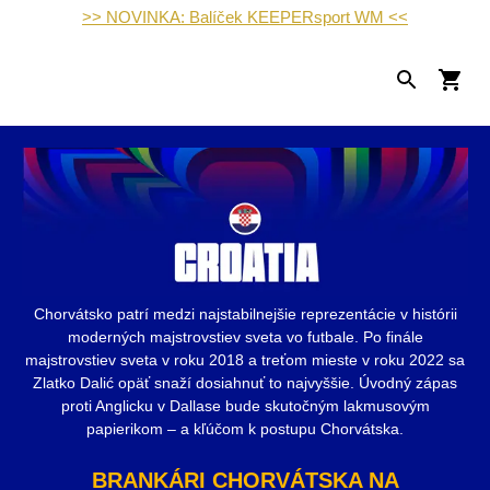
>> NOVINKA: Balíček KEEPERsport WM <<
Chorvátsko patrí medzi najstabilnejšie reprezentácie v histórii
moderných majstrovstiev sveta vo futbale. Po finále
majstrovstiev sveta v roku 2018 a treťom mieste v roku 2022 sa
Zlatko Dalić opäť snaží dosiahnuť to najvyššie. Úvodný zápas
proti Anglicku v Dallase bude skutočným lakmusovým
papierikom – a kľúčom k postupu Chorvátska.
BRANKÁRI CHORVÁTSKA NA