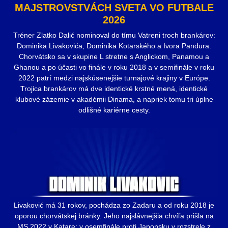
MAJSTROVSTVÁCH SVETA VO FUTBALE
2026
Tréner Zlatko Dalić nominoval do tímu Vatreni troch brankárov:
Dominika Livakovića, Dominika Kotarského a Ivora Pandura.
Chorvátsko sa v skupine L stretne s Anglickom, Panamou a
Ghanou a po účasti vo finále v roku 2018 a v semifinále v roku
2022 patrí medzi najskúsenejšie turnajové krajiny v Európe.
Trojica brankárov má dve identické krstné mená, identické
klubové zázemie v akadémii Dinama, a napriek tomu tri úplne
odlišné kariérne cesty.
Livaković má 31 rokov, pochádza zo Zadaru a od roku 2018 je
oporou chorvátskej bránky. Jeho najslávnejšia chvíľa prišla na
MS 2022 v Katare: v osemfinále proti Japonsku v rozstrele z