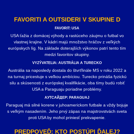
FAVORITI A OUTSIDERI V SKUPINE D
FAVORIT: USA
USA ťažia z domácej výhody a rastúceho záujmu o futbal vo
vlastnej krajine. V kádri majú množstvo hráčov z veľkých
európskych líg. Na základe doterajších výkonov patrí tento tím
medzi favoritov skupiny.
VYZÝVATELIA: AUSTRÁLIA A TURECKO
Austrália sa naposledy dostala do štvrťfinále MS v roku 2022 a
na turnaj pricestuje s veľkou ambíciou. Turecko prináša fyzickú
silu a skúsenosti z európskej kvalifikácie, oba tímy budú robiť
USA a Paraguaju poriadne problémy.
AУТСАЙДЕР: PARAGUAJ
Paraguaj má silné korene v juhoamerickom futbale a vždy bojuje
s veľkým nasadením. Jeho prvý zápas na majstrovstvách sveta
proti USA by mohol priniesť prekvapenie.
PREDPOVEĎ: KTO POSTÚPI ĎALEJ?