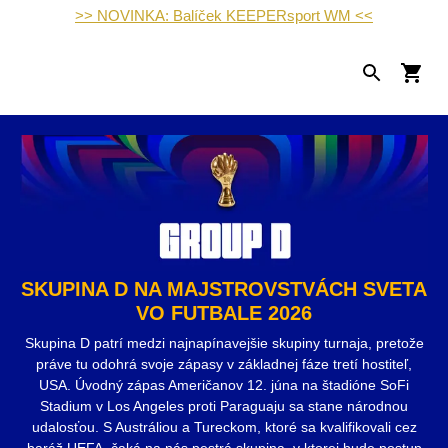
>> NOVINKA: Balíček KEEPERsport WM <<
SKUPINA D NA MAJSTROVSTVÁCH SVETA
VO FUTBALE 2026
Skupina D patrí medzi najnapínavejšie skupiny turnaja, pretože
práve tu odohrá svoje zápasy v základnej fáze tretí hostiteľ,
USA. Úvodný zápas Američanov 12. júna na štadióne SoFi
Stadium v Los Angeles proti Paraguaju sa stane národnou
udalosťou. S Austráliou a Tureckom, ktoré sa kvalifikovali cez
baráž UEFA, čaká na nás pestrá skupina, v ktorej bude postup