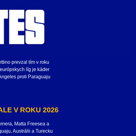
ino prevzal tím v roku
urópskych líg je káder
Angeles proti Paraguaju
LE V ROKU 2026
urnera, Matta Freesea a
uaju, Austrálii a Turecku