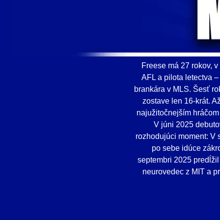
Freese má 27 rokov, v
AFL a pilota letectva
brankára v MLS. Šesť ro
zostave len 16-krát. A
najužitočnejším hráčom
V júni 2025 debuto
rozhodujúci moment: V s
po sebe idúce zákro
septembri 2025 predĺži
neurovedec z MIT a pr