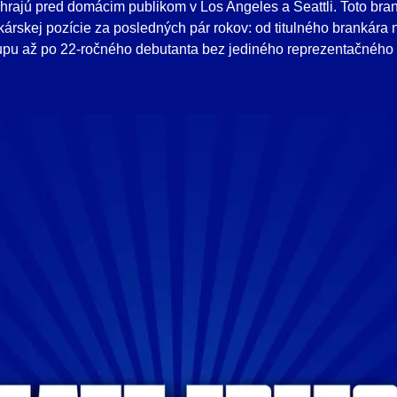
hrajú pred domácim publikom v Los Angeles a Seattli. Toto brank
kárskej pozície za posledných pár rokov: od titulného brankára
pu až po 22-ročného debutanta bez jediného reprezentačného