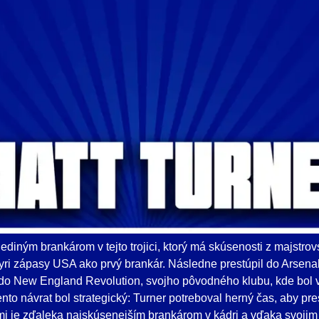
ediným brankárom v tejto trojici, ktorý má skúsenosti z majstrov
tyri zápasy USA ako prvý brankár. Následne prestúpil do Arsena
il do New England Revolution, svojho pôvodného klubu, kde bol 
nto návrat bol strategický: Turner potreboval herný čas, aby pre
i je zďaleka najskúsenejším brankárom v kádri a vďaka svojim