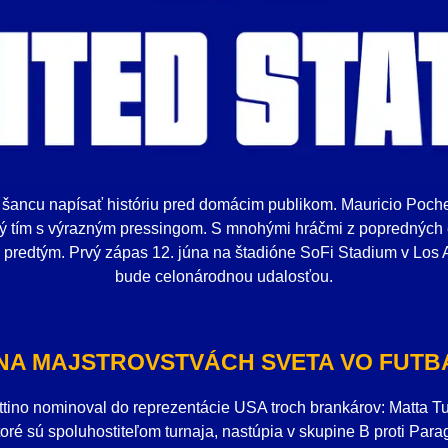
šancu napísať históriu pred domácim publikom. Mauricio Pochett
ný tím s výrazným pressingom. S mnohými hráčmi z popredných e
k predtým. Prvý zápas 12. júna na štadióne SoFi Stadium v Los 
bude celonárodnou udalosťou.
NA MAJSTROVSTVÁCH SVETA VO FUTBA
tino nominoval do reprezentácie USA troch brankárov: Matta T
ré sú spoluhostiteľom turnaja, nastúpia v skupine B proti Parag