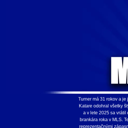
Turner má 31 rokov a je j
Katare odohral všetky š
a v lete 2025 sa vrát
brankára roka v MLS. Te
reprezentačnými zápasm