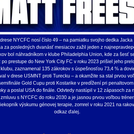
 drese NYCFC nosí číslo 49 – na pamiatku svojho dedka Jacka
 – a za posledných dvanásť mesiacov zažil jeden z najnepravde
kov bol náhradníkom v klube Philadelphia Union, kde za šesť se
ž po prestupe do New York City FC v roku 2023 prišiel jeho prel
 klubu, zaznamenal 135 zákrokov s úspešnosťou 73,4 % a dovi
val v drese USMNT proti Turecku – a okamžite sa stal prvou vo
emifinále Gold Cupu proti Kostarike v predĺžení pri penaltovom 
ky a poslal USA do finále. Odvtedy nastúpil v 12 zápasoch za n
l zmluvu s NYCFC do roku 2030 a je jasnou prvou voľbou trénera
iekopník výskumu génovej terapie, zomrel v roku 2021 na rakov
odkaz ďalej.