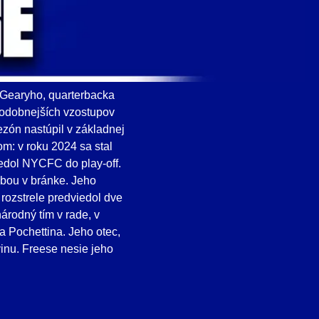
 Gearyho, quarterbacka
podobnejších vzostupov
zón nastúpil v základnej
om: v roku 2024 sa stal
edol NYCFC do play-off.
ľbou v bránke. Jeho
rozstrele predviedol dve
árodný tím v rade, v
 Pochettina. Jeho otec,
inu. Freese nesie jeho