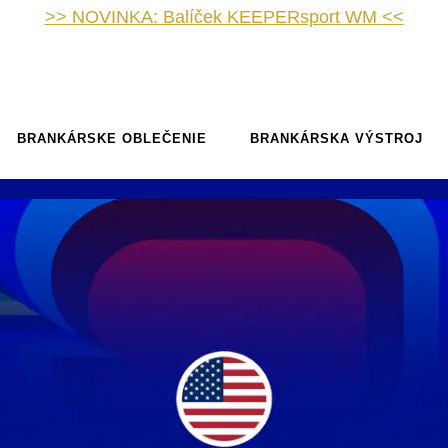
>> NOVINKA: Balíček KEEPERsport WM <<
BRANKÁRSKE OBLEČENIE
BRANKÁRSKA VÝSTROJ