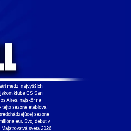
atrí medzi najvyšších
uajskom klube CS San
s Aires, najskôr na
 tejto sezóne etabloval
j predchádzajúcej sezóne
ilióna eur. Svoj debut v
. Majstrovstvá sveta 2026