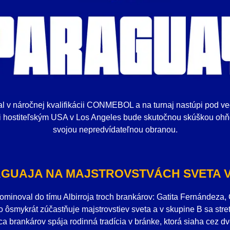
val v náročnej kvalifikácii CONMEBOL a na turnaj nastúpi pod v
oti hostiteľským USA v Los Angeles bude skutočnou skúškou oh
svojou nepredvídateľnou obranou.
GUAJA NA MAJSTROVSTVÁCH SVETA V
ominoval do tímu Albirroja troch brankárov: Gatita Fernándeza,
o ôsmykrát zúčastňuje majstrovstiev sveta a v skupine B sa stre
ca brankárov spája rodinná tradícia v bránke, ktorá siaha cez d