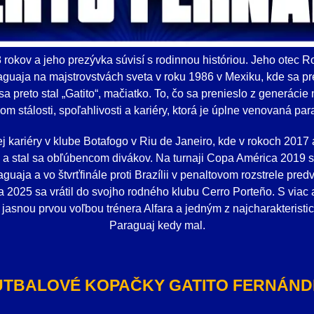
rokov a jeho prezývka súvisí s rodinnou históriou. Jeho otec R
uaja na majstrovstvách sveta v roku 1986 v Mexiku, kde sa pre
sa preto stal „Gatito“, mačiatko. To, čo sa prenieslo z generácie 
 stálosti, spoľahlivosti a kariéry, ktorá je úplne venovaná par
jej kariéry v klube Botafogo v Riu de Janeiro, kde v rokoch 201
a stal sa obľúbencom divákov. Na turnaji Copa América 2019 st
uaja a vo štvrťfinále proti Brazílii v penaltovom rozstrele pre
a 2025 sa vrátil do svojho rodného klubu Cerro Porteño. S viac
jasnou prvou voľbou trénera Alfara a jedným z najcharakteristi
Paraguaj kedy mal.
UTBALOVÉ KOPAČKY GATITO FERNÁND