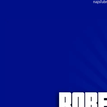
najsľubn