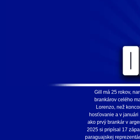
Gill má 25 rokov, na
brankárov celého ma
Lorenzo, než konco
hosťovanie a v januári
ako prvý brankár v arge
2025 si pripísal 17 záp
paraguajskej reprezentác