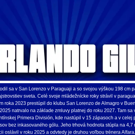
rodil sa v San Lorenzo v Paraguaji a so svojou výškou 198 cm p
jstrovstiev sveta. Celé svoje mládežnícke roky strávil v parag
m roka 2023 prestúpil do klubu San Lorenzo de Almagro v Bueno
 2025 natrvalo na základe zmluvy platnej do roku 2027. Tam sa v
ntínskej Primera División, kde nastúpil v 15 zápasoch a v cele
asov bez inkasovaného gólu. Jeho trhová hodnota stúpla na 4,7 m
ii oslávil v roku 2025 a odvtedy je druhou voľbou trénera Alfara