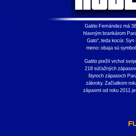
Gatito Fernández má 38 
hlavným brankárom Parag
Gato“, teda kocúr. Syn 
meno: obaja sú symbolom
Gatito prežil vrchol svo
218 súťažných zápasov 
štyroch zápasoch Parag
zákroky. Začiatkom rok
zápasmi od roku 2011 je 
F