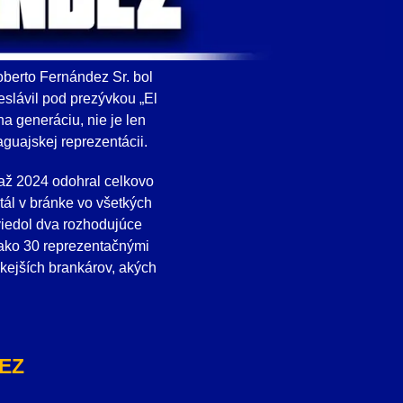
oberto Fernández Sr. bol
slávil pod prezývkou „El
na generáciu, nie je len
aguajskej reprezentácii.
7 až 2024 odohral celkovo
ál v bránke vo všetkých
dviedol dva rozhodujúce
 ako 30 reprezentačnými
ckejších brankárov, akých
EZ