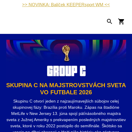
>> NOVINKA: Balíček KEEPERsport WM <<
SKUPINA C NA MAJSTROVSTVÁCH SVETA
VO FUTBALE 2026
Skupinu C otvorí jeden z najzaujímavejších súbojov celej
skupinovej fázy: Brazília proti Maroku. Zápas na štadióne
MetLife v New Jersey 13. júna spojí päťnásobného majstra
sveta z Južnej Ameriky s prekvapením posledných majstrovstiev
sveta, ktoré v roku 2022 postúpilo do semifinále. Škótsko sa
vracia po dlhej absencii a Haiti píše históriu ako zástupca