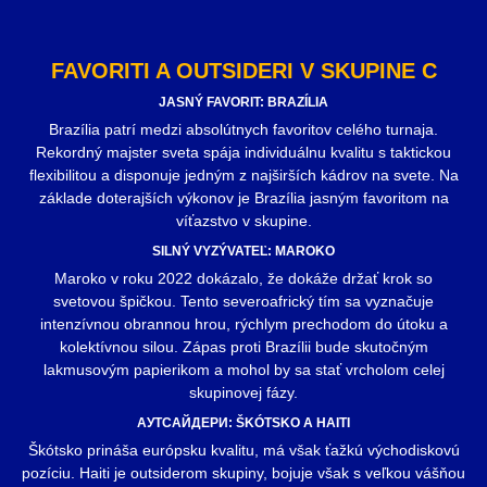
FAVORITI A OUTSIDERI V SKUPINE C
JASNÝ FAVORIT: BRAZÍLIA
Brazília patrí medzi absolútnych favoritov celého turnaja.
Rekordný majster sveta spája individuálnu kvalitu s taktickou
flexibilitou a disponuje jedným z najširších kádrov na svete. Na
základe doterajších výkonov je Brazília jasným favoritom na
víťazstvo v skupine.
SILNÝ VYZÝVATEĽ: MAROKO
Maroko v roku 2022 dokázalo, že dokáže držať krok so
svetovou špičkou. Tento severoafrický tím sa vyznačuje
intenzívnou obrannou hrou, rýchlym prechodom do útoku a
kolektívnou silou. Zápas proti Brazílii bude skutočným
lakmusovým papierikom a mohol by sa stať vrcholom celej
skupinovej fázy.
AУТСАЙДЕРИ: ŠKÓTSKO A HAITI
Škótsko prináša európsku kvalitu, má však ťažkú východiskovú
pozíciu. Haiti je outsiderom skupiny, bojuje však s veľkou vášňou