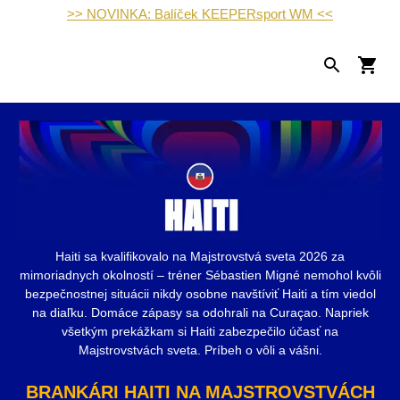
>> NOVINKA: Balíček KEEPERsport WM <<
Haiti sa kvalifikovalo na Majstrovstvá sveta 2026 za
mimoriadnych okolností – tréner Sébastien Migné nemohol kvôli
bezpečnostnej situácii nikdy osobne navštíviť Haiti a tím viedol
na diaľku. Domáce zápasy sa odohrali na Curaçao. Napriek
všetkým prekážkam si Haiti zabezpečilo účasť na
Majstrovstvách sveta. Príbeh o vôli a vášni.
BRANKÁRI HAITI NA MAJSTROVSTVÁCH