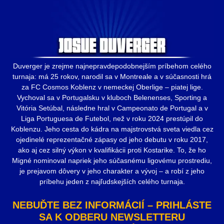
Duverger je zrejme najnepravdepodobnejším príbehom celého
turnaja: má 25 rokov, narodil sa v Montreale a v súčasnosti hrá
za FC Cosmos Koblenz v nemeckej Oberlige – piatej lige.
Vychoval sa v Portugalsku v kluboch Belenenses, Sporting a
Vitória Setúbal, následne hral v Campeonato de Portugal a v
Liga Portuguesa de Futebol, než v roku 2024 prestúpil do
Koblenzu. Jeho cesta do kádra na majstrovstvá sveta viedla cez
ojedinelé reprezentačné zápasy od jeho debutu v roku 2017,
ako aj cez silný výkon v kvalifikácii proti Kostarike. To, že ho
Migné nominoval napriek jeho súčasnému ligovému prostrediu,
je prejavom dôvery v jeho charakter a vývoj – a robí z jeho
príbehu jeden z najľudskejších celého turnaja.
NEBUĎTE BEZ INFORMÁCIÍ – PRIHLÁSTE
SA K ODBERU NEWSLETTERU