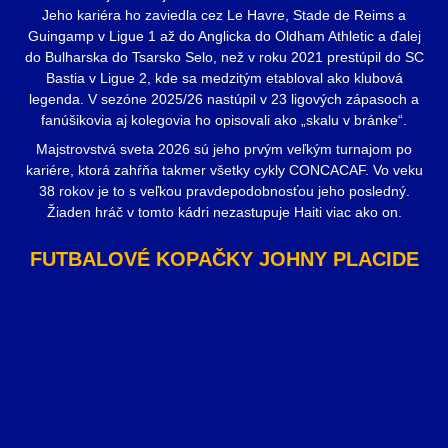
Jeho kariéra ho zaviedla cez Le Havre, Stade de Reims a
Guingamp v Ligue 1 až do Anglicka do Oldham Athletic a ďalej
do Bulharska do Tsarsko Selo, než v roku 2021 prestúpil do SC
Bastia v Ligue 2, kde sa medzitým etabloval ako klubová
legenda. V sezóne 2025/26 nastúpil v 23 ligových zápasoch a
fanúšikovia aj kolegovia ho opisovali ako „skalu v bránke“.
Majstrovstvá sveta 2026 sú jeho prvým veľkým turnajom po
kariére, ktorá zahŕňa takmer všetky cykly CONCACAF. Vo veku
38 rokov je to s veľkou pravdepodobnosťou jeho posledný.
Žiaden hráč v tomto kádri nezastupuje Haiti viac ako on.
FUTBALOVÉ KOPAČKY JOHNY PLACIDE