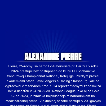
Pierre, 25-ročný, sa narodil v Aubervilliers pri Paríži a v roku
2024 prestúpil bez odstupného do klubu FC Sochaux vo
francúzskej Championnat National, tretej lige. Predtým prešiel
akadémiami Stade Laval, Angers a Racing Strasbourg, kde sa
vypracoval v rezervnom tíme. S 14 reprezentačnými zápasmi za
Haiti a účasťou v CONCACAF Nations League, ako aj na Gold
Cupe 2023, je zďaleka najskúsenejším náhradníkom na
medzinárodnej scéne. V aktuálnej sezóne nastúpil v 20 ligových
zápasoch za Sochaux a dvakrát udržal čisté konto. Pierre