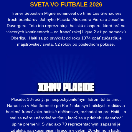
SVETA VO FUTBALE 2026
Tréner Sébastien Migné nominoval do tímu Les Grenadiers
troch brankárov: Johnyho Placida, Alexandra Pierra a Josuého
Duvergera. Toto trio reprezentuje haitskú diasporu, ktorá hrá na
viacerých kontinentoch – od francúzskej Ligue 2 až po nemeckú
Oberligu. Haiti sa po prvýkrát od roku 1974 opäť zúčastňuje
majstrovstiev sveta, 52 rokov po poslednom pokuse.
Placide, 38-ročný, je nespochybniteľným lídrom tohto tímu.
Narodil sa v Montfermeile pri Paríži ako syn haitských rodičov a
hoci má francúzsko-haitské občianstvo, rozhodol sa pre Haiti – a
stal sa tvárou národného tímu, ktorý sa v priebehu desaťročí
úplne premenil. S viac ako 79 reprezentačnými zápasmi je
zďaleka najskúsenejším hráčom v celom 26-člennom kádri.