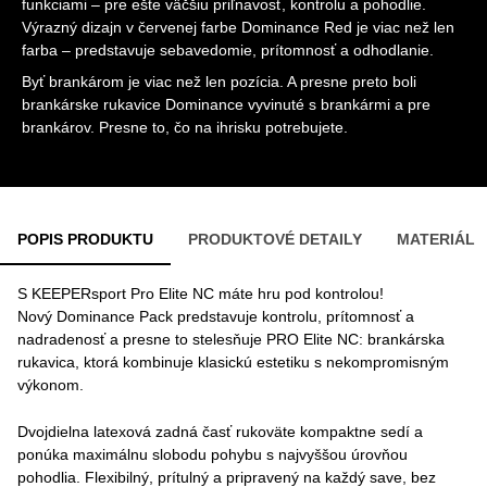
funkciami – pre ešte väčšiu priľnavosť, kontrolu a pohodlie.
Výrazný dizajn v červenej farbe Dominance Red je viac než len
farba – predstavuje sebavedomie, prítomnosť a odhodlanie.
Byť brankárom je viac než len pozícia. A presne preto boli
brankárske rukavice Dominance vyvinuté s brankármi a pre
brankárov. Presne to, čo na ihrisku potrebujete.
POPIS PRODUKTU
PRODUKTOVÉ DETAILY
MATERIÁL
S KEEPERsport Pro Elite NC máte hru pod kontrolou!
Nový Dominance Pack predstavuje kontrolu, prítomnosť a
nadradenosť a presne to stelesňuje PRO Elite NC: brankárska
rukavica, ktorá kombinuje klasickú estetiku s nekompromisným
výkonom.
Dvojdielna latexová zadná časť rukoväte kompaktne sedí a
ponúka maximálnu slobodu pohybu s najvyššou úrovňou
pohodlia. Flexibilný, prítulný a pripravený na každý save, bez