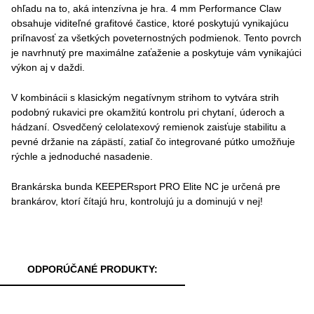
ohľadu na to, aká intenzívna je hra. 4 mm Performance Claw
obsahuje viditeľné grafitové častice, ktoré poskytujú vynikajúcu
priľnavosť za všetkých poveternostných podmienok. Tento povrch
je navrhnutý pre maximálne zaťaženie a poskytuje vám vynikajúci
výkon aj v daždi.
V kombinácii s klasickým negatívnym strihom to vytvára strih
podobný rukavici pre okamžitú kontrolu pri chytaní, úderoch a
hádzaní. Osvedčený celolatexový remienok zaisťuje stabilitu a
pevné držanie na zápästí, zatiaľ čo integrované pútko umožňuje
rýchle a jednoduché nasadenie.
Brankárska bunda KEEPERsport PRO Elite NC je určená pre
brankárov, ktorí čítajú hru, kontrolujú ju a dominujú v nej!
ODPORÚČANÉ PRODUKTY: