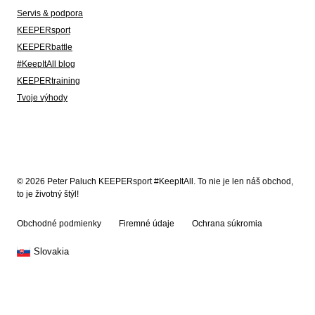
Servis & podpora
KEEPERsport
KEEPERbattle
#KeepItAll blog
KEEPERtraining
Tvoje výhody
© 2026 Peter Paluch KEEPERsport #KeepItAll. To nie je len náš obchod,
to je životný štýl!
Obchodné podmienky
Firemné údaje
Ochrana súkromia
Slovakia