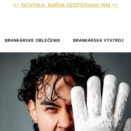
>> NOVINKA: Balíček KEEPERsport WM <<
BRANKÁRSKE OBLEČENIE
BRANKÁRSKA VÝSTROJ