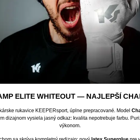
MP ELITE WHITEOUT — NAJLEPŠÍ CHA
kárske rukavice KEEPERsport, úplne prepracované. Model
Cha
ym dizajnom vysiela jasný odkaz: kvalita nepotrebuje farbu. Pur
výkonom.
chom sa skrýva kompletný redizajn: nový
latex Superglue
pre v