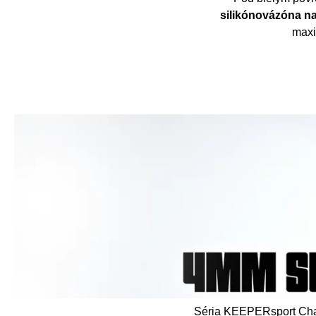
silikónová
zóna n
maxi
Séria KEEPERsport Cha