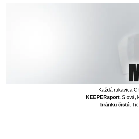
Každá rukavica Ch
KEEPERsport
. Slová,
bránku čistú.
Tic