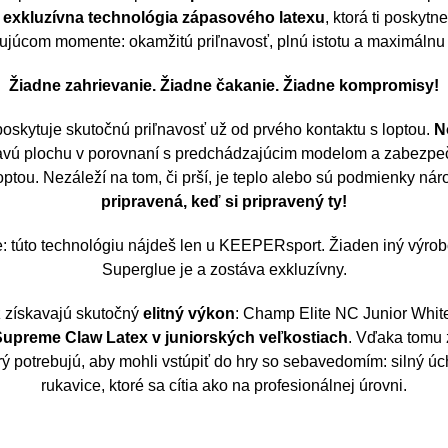
,
exkluzívna technológia zápasového latexu
, ktorá ti poskytn
ujúcom momente: okamžitú priľnavosť, plnú istotu a maximálnu 
Žiadne zahrievanie. Žiadne čakanie. Žiadne kompromisy!
poskytuje skutočnú priľnavosť už od prvého kontaktu s loptou.
N
navú plochu v porovnaní s predchádzajúcim modelom a zabezpeč
optou. Nezáleží na tom, či prší, je teplo alebo sú podmienky ná
pripravená, keď si pripravený ty!
je: túto technológiu nájdeš len u KEEPERsport. Žiaden iný výrob
Superglue je a zostáva exkluzívny.
 získavajú skutočný
elitný výkon
: Champ Elite NC Junior White
upreme Claw Latex v juniorských veľkostiach
. Vďaka tomu 
orý potrebujú, aby mohli vstúpiť do hry so sebavedomím: silný úc
rukavice, ktoré sa cítia ako na profesionálnej úrovni.