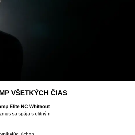
MP VŠETKÝCH ČIAS
mp Elite NC Whiteout
izmus sa spája s elitným
ynikajúci úchop,