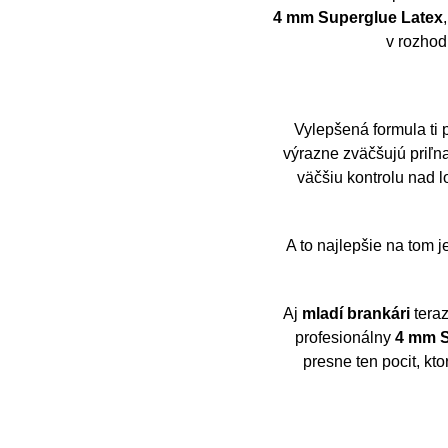
4 mm Superglue Latex
v rozhod
Vylepšená formula ti 
výrazne zväčšujú priľ
väčšiu kontrolu nad l
A to najlepšie na tom 
Aj
mladí brankári
teraz
profesionálny
4 mm S
presne ten pocit, kt