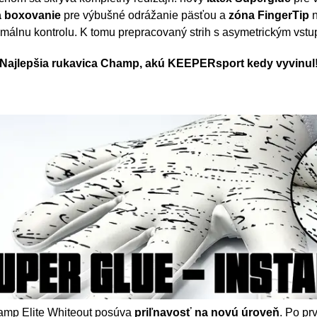
a boxovanie
pre výbušné odrážanie päsťou a
zóna FingerTip
n
málnu kontrolu. K tomu prepracovaný strih s asymetrickým vst
Najlepšia rukavica Champ, akú KEEPERsport kedy vyvinul
mp Elite Whiteout posúva
priľnavosť na novú úroveň
. Po pr