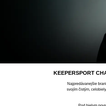
KEEPERSPORT CHA
Najpredávanejšie bran
svojím čistým, celobiel
Pod bielym povr