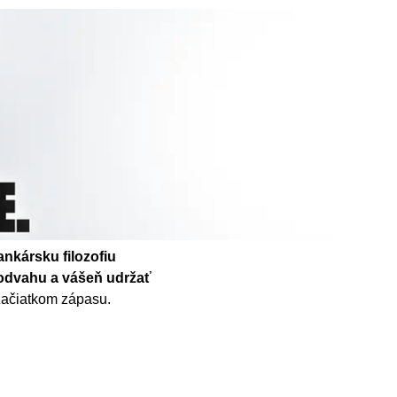
ankársku filozofiu
 odvahu a vášeň udržať
 začiatkom zápasu.