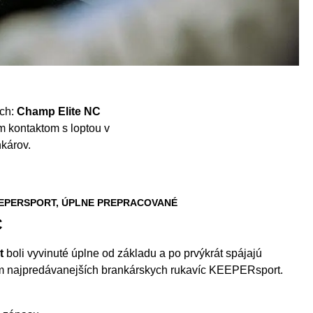
ách:
Champ Elite NC
 kontaktom s loptou v
károv.
EPERSPORT, ÚPLNE PREPRACOVANÉ
C
t
boli vyvinuté úplne od základu a po prvýkrát spájajú
om najpredávanejších brankárskych rukavíc KEEPERsport.