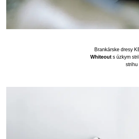
Brankárske dresy KE
Whiteout
s úzkym str
strih