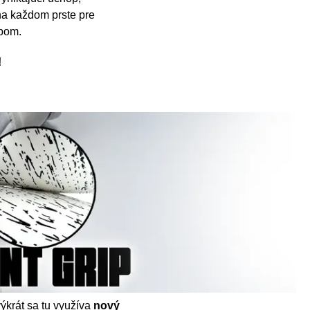
a každom prste pre
upom.
!
výkrát sa tu využíva
nový