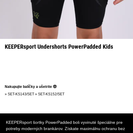
KEEPERsport Undershorts PowerPadded Kids
Nakupujte balíčky a ušetrite 🤑
»
SET-KS143/SET
»
SET-KS152/SET
KEEPERsport šortky PowerPadded boli vyvinuté špeciálne pre
potreby moderných brankárov. Získate maximálnu ochranu bez