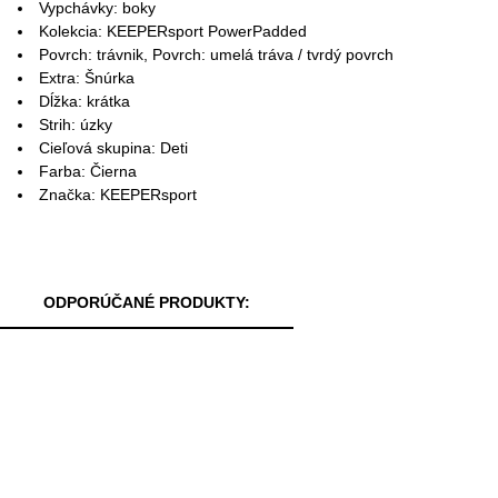
Vypchávky: boky
Kolekcia: KEEPERsport PowerPadded
Povrch: trávnik, Povrch: umelá tráva / tvrdý povrch
Extra: Šnúrka
Dĺžka: krátka
Strih: úzky
Cieľová skupina: Deti
Farba: Čierna
Značka: KEEPERsport
ODPORÚČANÉ PRODUKTY: