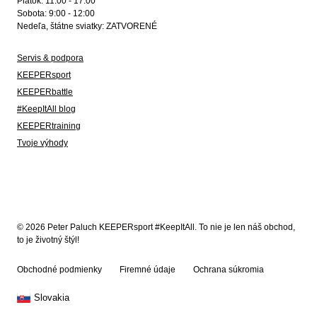
Piatok: 11:00 - 17:00
Sobota: 9:00 - 12:00
Nedeľa, štátne sviatky: ZATVORENÉ
Servis & podpora
KEEPERsport
KEEPERbattle
#KeepItAll blog
KEEPERtraining
Tvoje výhody
© 2026 Peter Paluch KEEPERsport #KeepItAll. To nie je len náš obchod,
to je životný štýl!
Obchodné podmienky
Firemné údaje
Ochrana súkromia
Slovakia