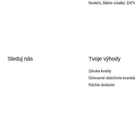
Nedeľa, štátne sviatky: Z
Sleduj nás
Tvoje výhody
Záruka kvality
Ochranné oblečenie branká
Rýchle dodanie
Potlač
Exkluzívne špeciálne typy r
Akciové balíky