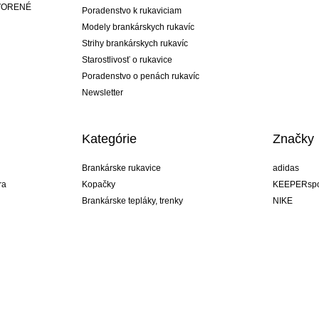
ATVORENÉ
Poradenstvo k rukaviciam
Modely brankárskych rukavíc
Strihy brankárskych rukavíc
Starostlivosť o rukavice
Poradenstvo o penách rukavíc
Newsletter
Kategórie
Značky
Brankárske rukavice
adidas
ra
Kopačky
KEEPERspo
Brankárske tepláky, trenky
NIKE
Brankárske dresy
Puma
ukavíc
Brankárske spodky
REUSCH
Sells Goal
uhlsport
Elite Sport
rehab