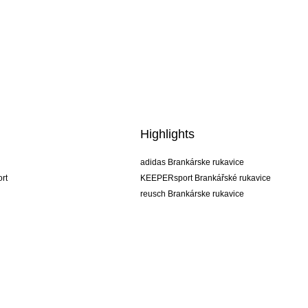
Highlights
adidas Brankárske rukavice
rt
KEEPERsport Brankářské rukavice
reusch Brankárske rukavice
uhlsport Brankárske rukavice
rehab Brankárske rukavice
keeper
NIKE Brankářské rukavice
PUMA Brankářské rukavice
SELLS Brankářské rukavice