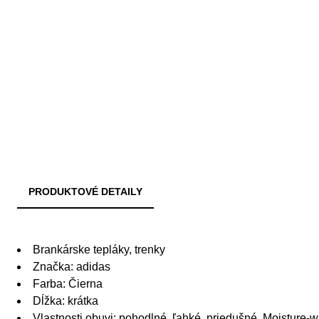
PRODUKTOVÉ DETAILY
Brankárske tepláky, trenky
Značka: adidas
Farba: Čierna
Dĺžka: krátka
Vlastnosti obuvi: pohodlné, ľahké, priedušné, Moisture-w