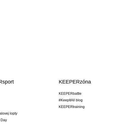
sport
KEEPERzóna
KEEPERbattle
#KeepItAll blog
KEEPERtraining
alovej lopty
 Day