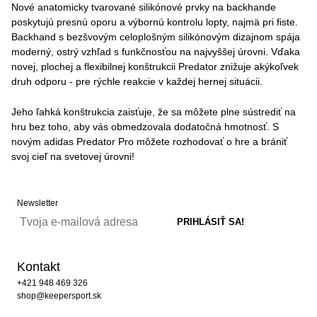
Nové anatomicky tvarované silikónové prvky na backhande
poskytujú presnú oporu a výbornú kontrolu lopty, najmä pri fiste.
Backhand s bezšvovým celoplošným silikónovým dizajnom spája
moderný, ostrý vzhľad s funkčnosťou na najvyššej úrovni. Vďaka
novej, plochej a flexibilnej konštrukcii Predator znižuje akýkoľvek
druh odporu - pre rýchle reakcie v každej hernej situácii.
Jeho ľahká konštrukcia zaisťuje, že sa môžete plne sústrediť na
hru bez toho, aby vás obmedzovala dodatočná hmotnosť. S
novým adidas Predator Pro môžete rozhodovať o hre a brániť
svoj cieľ na svetovej úrovni!
Newsletter
Kontakt
+421 948 469 326
shop@keepersport.sk