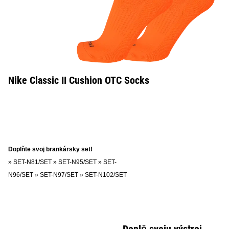
Nike Classic II Cushion OTC Socks
Doplňte svoj brankársky set!
»
SET-N81/SET
»
SET-N95/SET
»
SET-
N96/SET
»
SET-N97/SET
»
SET-N102/SET