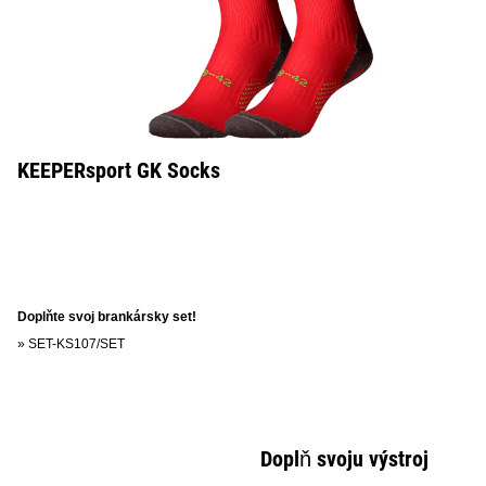
KEEPERsport GK Socks
Doplňte svoj brankársky set!
»
SET-KS107/SET
Doplň svoju výstroj