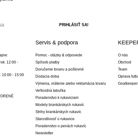
Servis & podpora
KEEPER
ajne:
Pomoc - otázky & odpovede
O nás
ok: 12:00 -
Spôsob platby
Obchod
Doručenie tovaru a poštovné
Team
: 10:00 - 15:00
Dodacia doba
Oprava futb
Výmena, vrátenie alebo reklamácia tovaru
Goalkeeper
Veľkostná tabuľka
ATVORENÉ
Poradenstvo k rukaviciam
Modely brankárskych rukavíc
Strihy brankárskych rukavíc
Starostlivosť o rukavice
Poradenstvo o penách rukavíc
Newsletter