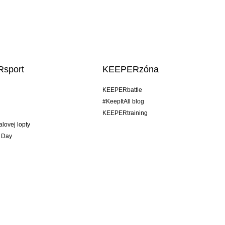
sport
KEEPERzóna
KEEPERbattle
#KeepItAll blog
KEEPERtraining
alovej lopty
 Day