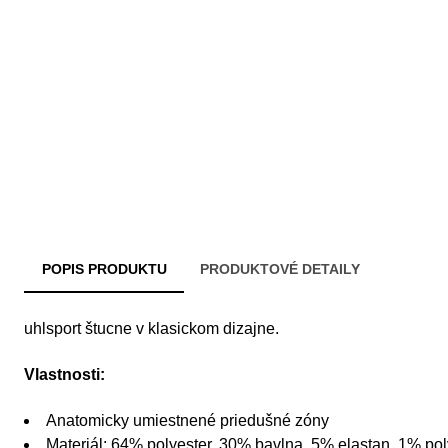
POPIS PRODUKTU
PRODUKTOVÉ DETAILY
uhlsport štucne v klasickom dizajne.
Vlastnosti:
Anatomicky umiestnené priedušné zóny
Materiál: 64% polyester, 30% bavlna, 5% elastan, 1% po