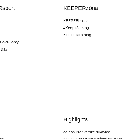
sport
KEEPERzóna
KEEPERbattle
#KeepItAll blog
KEEPERtraining
alovej lopty
 Day
Highlights
adidas Brankárske rukavice