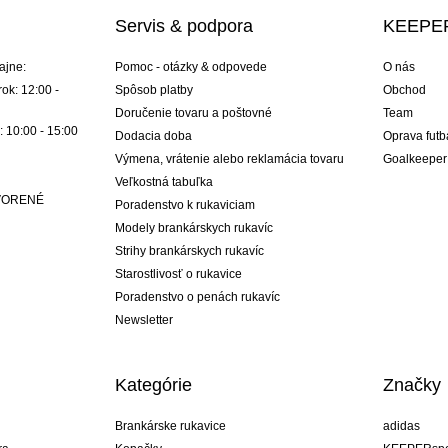
Servis & podpora
KEEPER
ajne:
Pomoc - otázky & odpovede
O nás
ok: 12:00 -
Spôsob platby
Obchod
Doručenie tovaru a poštovné
Team
: 10:00 - 15:00
Dodacia doba
Oprava futb
Výmena, vrátenie alebo reklamácia tovaru
Goalkeeper
Veľkostná tabuľka
ATVORENÉ
Poradenstvo k rukaviciam
Modely brankárskych rukavíc
Strihy brankárskych rukavíc
Starostlivosť o rukavice
Poradenstvo o penách rukavíc
Newsletter
Kategórie
Značky
Brankárske rukavice
adidas