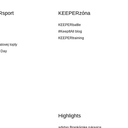
sport
KEEPERzóna
KEEPERbattle
#KeepItAll blog
KEEPERtraining
alovej lopty
 Day
Highlights
adidas Brankárske rukavice