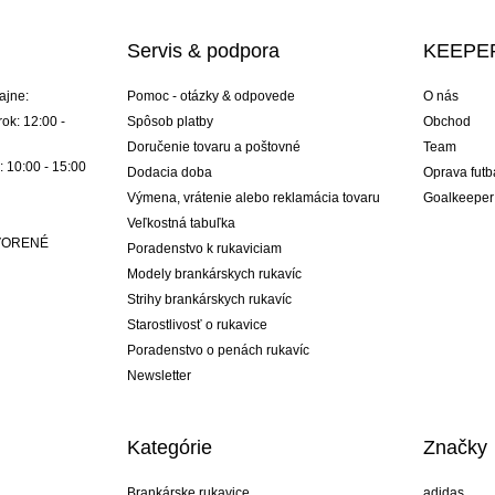
Servis & podpora
KEEPER
ajne:
Pomoc - otázky & odpovede
O nás
ok: 12:00 -
Spôsob platby
Obchod
Doručenie tovaru a poštovné
Team
: 10:00 - 15:00
Dodacia doba
Oprava futb
Výmena, vrátenie alebo reklamácia tovaru
Goalkeeper
Veľkostná tabuľka
ATVORENÉ
Poradenstvo k rukaviciam
Modely brankárskych rukavíc
Strihy brankárskych rukavíc
Starostlivosť o rukavice
Poradenstvo o penách rukavíc
Newsletter
Kategórie
Značky
Brankárske rukavice
adidas