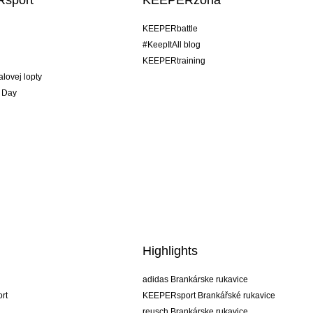
KEEPERbattle
#KeepItAll blog
KEEPERtraining
alovej lopty
 Day
Highlights
adidas Brankárske rukavice
rt
KEEPERsport Brankářské rukavice
reusch Brankárske rukavice