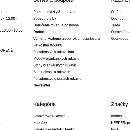
ajne:
Pomoc - otázky & odpovede
O nás
ok: 12:00 -
Spôsob platby
Obchod
Doručenie tovaru a poštovné
Team
: 10:00 - 15:00
Dodacia doba
Oprava futb
Výmena, vrátenie alebo reklamácia tovaru
Goalkeeper
Veľkostná tabuľka
ATVORENÉ
Poradenstvo k rukaviciam
Modely brankárskych rukavíc
Strihy brankárskych rukavíc
Starostlivosť o rukavice
Poradenstvo o penách rukavíc
Newsletter
Kategórie
Značky
Brankárske rukavice
adidas
ra
Kopačky
KEEPERspo
Brankárske tepláky, trenky
NIKE