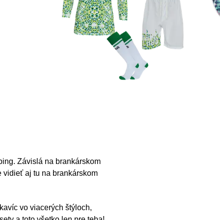
ng. Závislá na brankárskom
 vidieť aj tu na brankárskom
avíc vo viacerých štýloch,
ety a toto všetko len pre teba!