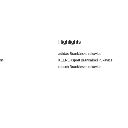
Highlights
adidas Brankárske rukavice
rt
KEEPERsport Brankářské rukavice
reusch Brankárske rukavice
uhlsport Brankárske rukavice
rehab Brankárske rukavice
keeper
NIKE Brankářské rukavice
PUMA Brankářské rukavice
SELLS Brankářské rukavice
Obchodné podmienky
Firemné údaje