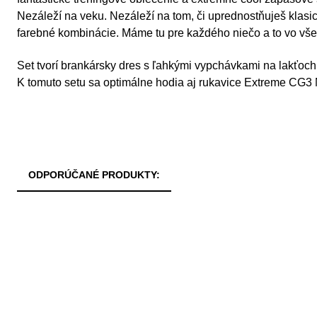
Nezáleží na veku. Nezáleží na tom, či uprednostňuješ klasi
farebné kombinácie. Máme tu pre každého niečo a to vo vše
Set tvorí brankársky dres s ľahkými vypchávkami na lakťoch
K tomuto setu sa optimálne hodia aj rukavice Extreme CG3
ODPORÚČANÉ PRODUKTY: