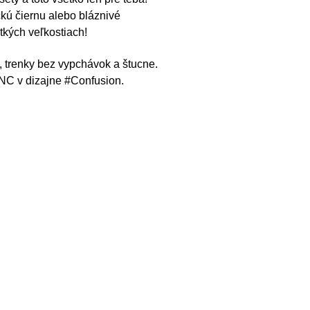
ckú čiernu alebo bláznivé
tkých veľkostiach!
, trenky bez vypchávok a štucne.
 NC v dizajne #Confusion.