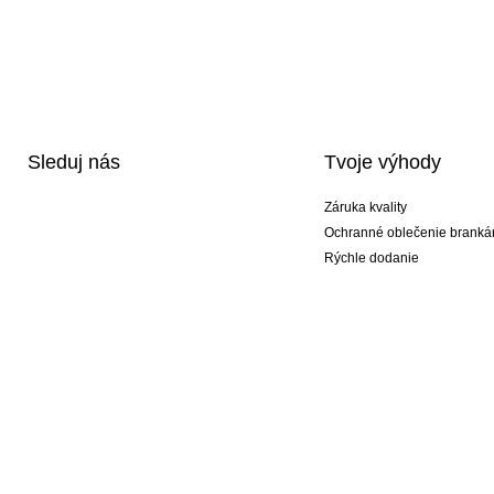
Sleduj nás
Tvoje výhody
Záruka kvality
Ochranné oblečenie branká
Rýchle dodanie
Potlač
Exkluzívne špeciálne typy r
Akciové balíky
© 2026 Peter Paluch KEEPERsport #KeepItAll. To nie je len náš obchod, to je životn