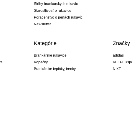
Strihy brankárskych rukavíc
Starostlivosť o rukavice
Poradenstvo o penách rukavíc
Newsletter
Kategórie
Značky
Brankárske rukavice
adidas
ra
Kopačky
KEEPERspo
Brankárske tepláky, trenky
NIKE
Brankárske dresy
Puma
ukavíc
Brankárske spodky
REUSCH
Sells Goal
uhlsport
Elite Sport
rehab
Slovakia
ý štýl!