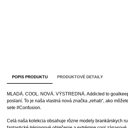
POPIS PRODUKTU
PRODUKTOVÉ DETAILY
MLADÁ. COOL. NOVÁ. VÝSTREDNÁ. Addicted to goalkeepi
poslaní. To je naša vlastná nová značka „rehab“, ako môžete
sete #Confusion.
Celá naša kolekcia obsahuje rôzne modely brankárskych ruk
fantastické tréningové oblečenie a extrémne cool zápasové s