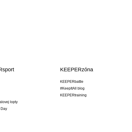
sport
KEEPERzóna
KEEPERbattle
#KeepItAll blog
KEEPERtraining
alovej lopty
 Day