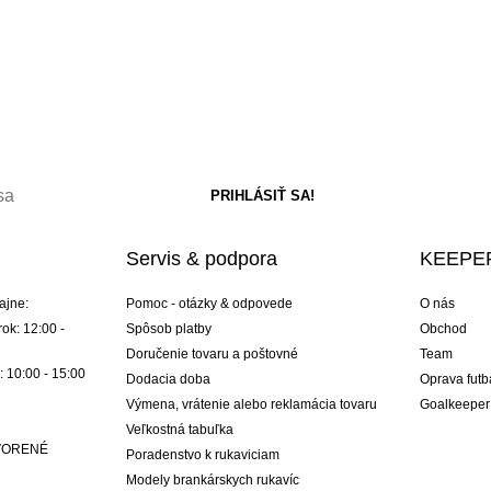
Servis & podpora
KEEPER
ajne:
Pomoc - otázky & odpovede
O nás
ok: 12:00 -
Spôsob platby
Obchod
Doručenie tovaru a poštovné
Team
: 10:00 - 15:00
Dodacia doba
Oprava futb
Výmena, vrátenie alebo reklamácia tovaru
Goalkeeper
Veľkostná tabuľka
ATVORENÉ
Poradenstvo k rukaviciam
Modely brankárskych rukavíc