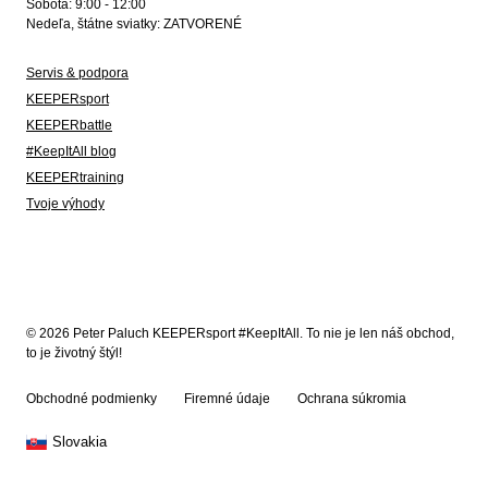
Sobota: 9:00 - 12:00
Nedeľa, štátne sviatky: ZATVORENÉ
Servis & podpora
KEEPERsport
KEEPERbattle
#KeepItAll blog
KEEPERtraining
Tvoje výhody
© 2026 Peter Paluch KEEPERsport #KeepItAll. To nie je len náš obchod,
to je životný štýl!
Obchodné podmienky
Firemné údaje
Ochrana súkromia
Slovakia