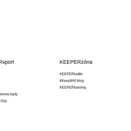
sport
KEEPERzóna
KEEPERbattle
#KeepItAll blog
KEEPERtraining
alovej lopty
 Day