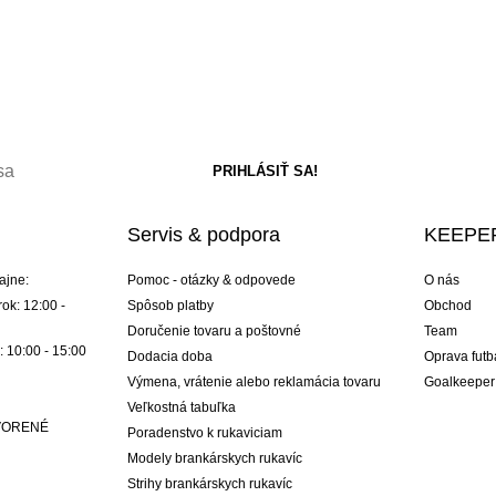
Servis & podpora
KEEPER
ajne:
Pomoc - otázky & odpovede
O nás
ok: 12:00 -
Spôsob platby
Obchod
Doručenie tovaru a poštovné
Team
: 10:00 - 15:00
Dodacia doba
Oprava futb
Výmena, vrátenie alebo reklamácia tovaru
Goalkeeper
Veľkostná tabuľka
ATVORENÉ
Poradenstvo k rukaviciam
Modely brankárskych rukavíc
Strihy brankárskych rukavíc