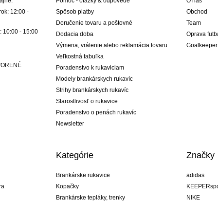
ajne:
Pomoc - otázky & odpovede
O nás
ok: 12:00 -
Spôsob platby
Obchod
Doručenie tovaru a poštovné
Team
: 10:00 - 15:00
Dodacia doba
Oprava futb
Výmena, vrátenie alebo reklamácia tovaru
Goalkeeper
Veľkostná tabuľka
ATVORENÉ
Poradenstvo k rukaviciam
Modely brankárskych rukavíc
Strihy brankárskych rukavíc
Starostlivosť o rukavice
Poradenstvo o penách rukavíc
Newsletter
Kategórie
Značky
Brankárske rukavice
adidas
ra
Kopačky
KEEPERspo
Brankárske tepláky, trenky
NIKE
Brankárske dresy
Puma