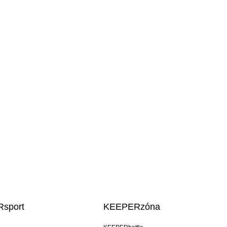
sport
KEEPERzóna