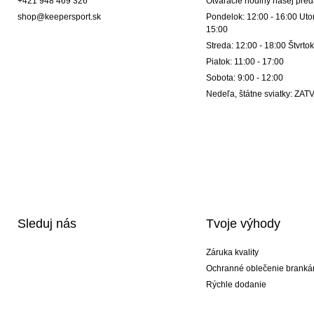
+421 948 469 326
Otváracie hodiny našej pred
shop@keepersport.sk
Pondelok: 12:00 - 16:00 Utor
15:00
Streda: 12:00 - 18:00 Štvrtok
Piatok: 11:00 - 17:00
Sobota: 9:00 - 12:00
Nedeľa, štátne sviatky: Z
Sleduj nás
Tvoje výhody
Záruka kvality
Ochranné oblečenie branká
Rýchle dodanie
Potlač