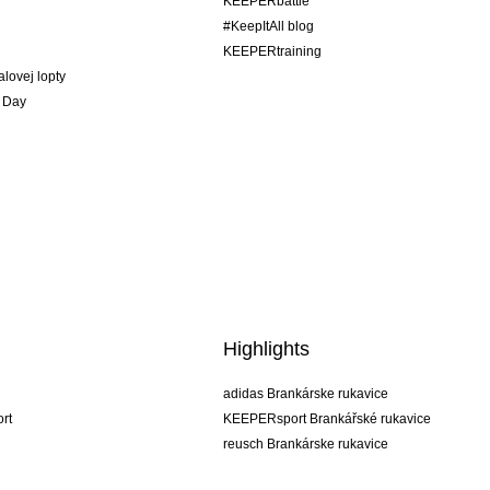
KEEPERbattle
#KeepItAll blog
KEEPERtraining
alovej lopty
 Day
Highlights
adidas Brankárske rukavice
rt
KEEPERsport Brankářské rukavice
reusch Brankárske rukavice
uhlsport Brankárske rukavice