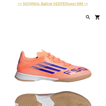
>> NOVINKA: Balíček KEEPERsport WM <<