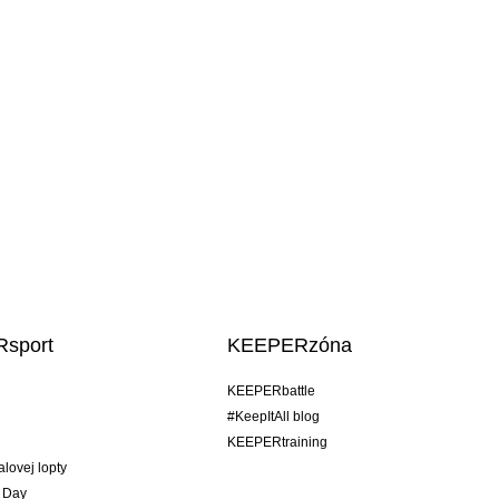
sport
KEEPERzóna
KEEPERbattle
#KeepItAll blog
KEEPERtraining
alovej lopty
 Day