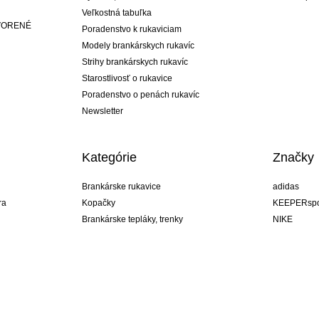
Veľkostná tabuľka
ATVORENÉ
Poradenstvo k rukaviciam
Modely brankárskych rukavíc
Strihy brankárskych rukavíc
Starostlivosť o rukavice
Poradenstvo o penách rukavíc
Newsletter
Kategórie
Značky
Brankárske rukavice
adidas
ra
Kopačky
KEEPERspo
Brankárske tepláky, trenky
NIKE
Brankárske dresy
Puma
ukavíc
Brankárske spodky
REUSCH
Sells Goal
uhlsport
Elite Sport
rehab