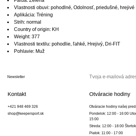
Farba: Zelená
Vlastnosti obuvi: pohodlné, Odolnosť, priedušné, hrejivé
Aplikácia: Tréning
Strih: normal
Country of origin: KH
Weight: 377
Vlastnosti textilu: pohodlie, ľahké, Hrejivý, Dri-FIT
Pohlavie: Muž
Newsletter
Kontakt
Otváracie hodiny
+421 948 469 326
Otváracie hodiny našej pred
shop@keepersport.sk
Pondelok: 12:00 - 16:00 Utor
15:00
Streda: 12:00 - 18:00 Štvrtok
Piatok: 11:00 - 17:00