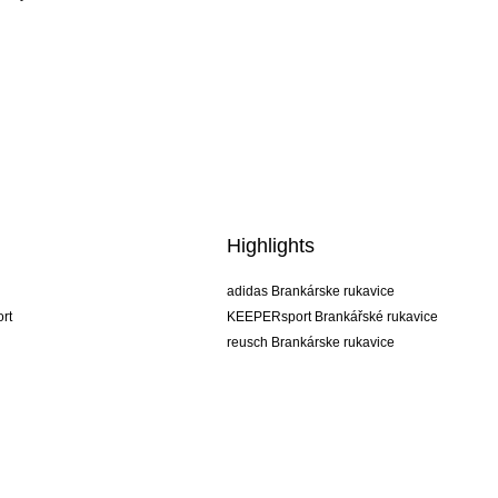
Highlights
adidas Brankárske rukavice
rt
KEEPERsport Brankářské rukavice
reusch Brankárske rukavice
uhlsport Brankárske rukavice
rehab Brankárske rukavice
keeper
NIKE Brankářské rukavice
PUMA Brankářské rukavice
SELLS Brankářské rukavice