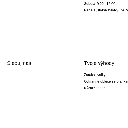
Sobota: 9:00 - 12:00
Nedeľa, štátne sviatky: Z
Sleduj nás
Tvoje výhody
Záruka kvality
Ochranné oblečenie branká
Rýchle dodanie
Potlač
Exkluzívne špeciálne typy r
Akciové balíky