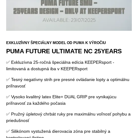
EXKLUZÍVNY ŠPECIÁLNY MODEL OD PUMA K VÝROČIU
PUMA FUTURE ULTIMATE NC 25YEARS
✅ Exkluzívna 25-ročná špeciálna edícia KEEPERsport -
limitovaná a dostupná iba v KEEPERsport
✅ Tesný negatívny strih pre presné ovládanie lopty a optimálnu
priľnavosť
✅ Vysoko kvalitný latex Elite+ DUAL GRIP pre vynikajúcu
priľnavosť za každého počasia
✅ Pružný úpletový chrbát ruky pre maximálnu voľnosť pohybu a
priedušnosť
✅ Silikónom vystužená dierovacia zóna pre stabilný a
kontrolovaný fisting