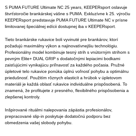
S PUMA FUTURE Ultimate NC 25 years, KEEPERsport oslavuje
štvrťstoročie brankárskej vášne s PUMA. Exkluzívne k 25. výročiu
KEEPERsport predstavuje PUMA FUTURE Ultimate NC v prísne
limitovanej špeciálnej edícii dostupnej iba v KEEPERsport.
Tieto brankárske rukavice boli vyvinuté pre brankárov, ktorí
požadujú maximálny výkon a najinovatívnejšiu technológiu.
Profesionálny model kombinuje tesný strih s vnútorným strihom s
pevným Elite+ DUAL GRIP s dodatočnými lepiacimi bodkami
zaisťujúcimi vynikajúcu priľnavosť za každého počasia. Pružné
úpletové telo rukavice ponúka úplnú voľnosť pohybu a optimálnu
priedušnosť. Použitím rôznych elasticít a hrúbok v úpletovom
materiáli je každá oblasť rukavice individuálne prispôsobená. To
znamená, že profitujete z presného, flexibilného prispôsobenia a
zlepšenej kontroly.
Inšpirované rituálmi nalepovania zápästia profesionálov,
prepracované slip-in poskytuje dodatočnú podporu bez
obmedzenia vašej slobody pohybu.