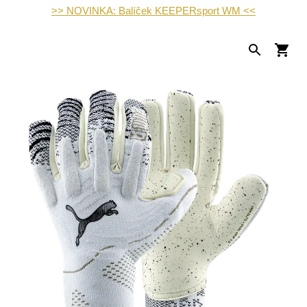
>> NOVINKA: Balíček KEEPERsport WM <<