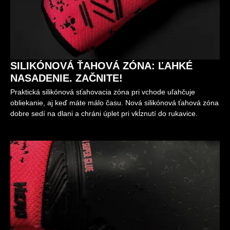
SILIKÓNOVÁ ŤAHOVÁ ZÓNA: ĽAHKÉ
NASADENIE. ZAČNITE!
Praktická silikónová sťahovacia zóna pri vchode uľahčuje
obliekanie, aj keď máte málo času. Nová silikónová ťahová zóna
dobre sedí na dlani a chráni úplet pri vkĺznutí do rukavice.