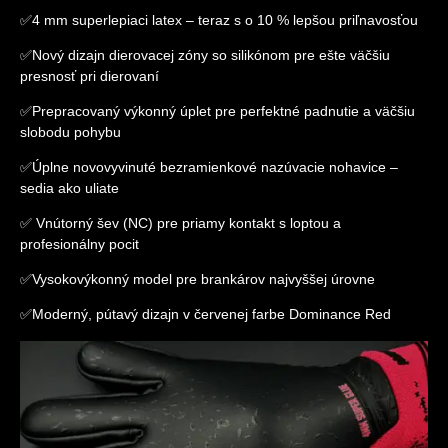
✅4 mm superlepiaci latex – teraz s o 10 % lepšou priľnavosťou
✅Nový dizajn dierovacej zóny so silikónom pre ešte väčšiu
presnosť pri dierovaní
✅Prepracovaný výkonný úplet pre perfektné padnutie a väčšiu
slobodu pohybu
✅Úplne novovyvinuté bezramienkové nazúvacie nohavice –
sedia ako uliate
✅ Vnútorný šev (NC) pre priamy kontakt s loptou a
profesionálny pocit
✅Vysokovýkonný model pre brankárov najvyššej úrovne
✅Moderný, pútavý dizajn v červenej farbe Dominance Red