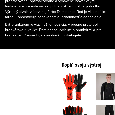
prepracované, optimalizované a vybavené inovatívnymi
funkciami – pre ešte väčšiu priľnavosť, kontrolu a pohodlie.
Výrazný dizajn v červenej farbe Dominance Red je viac než len
farba – predstavuje sebavedomie, prítomnosť a odhodlanie.
Byť brankárom je viac než len pozícia. A presne preto boli
brankárske rukavice Dominance vyvinuté s brankármi a pre
brankárov. Presne to, čo na ihrisku potrebujete.
Doplň svoju výstroj