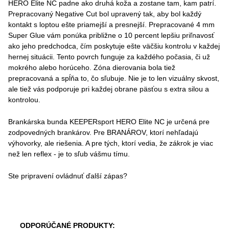
HERO Elite NC padne ako druhá koža a zostane tam, kam patrí.
Prepracovaný Negative Cut bol upravený tak, aby bol každý
kontakt s loptou ešte priamejší a presnejší. Prepracované 4 mm
Super Glue vám ponúka približne o 10 percent lepšiu priľnavosť
ako jeho predchodca, čím poskytuje ešte väčšiu kontrolu v každej
hernej situácii. Tento povrch funguje za každého počasia, či už
mokrého alebo horúceho. Zóna dierovania bola tiež
prepracovaná a spĺňa to, čo sľubuje. Nie je to len vizuálny skvost,
ale tiež vás podporuje pri každej obrane päsťou s extra silou a
kontrolou.
Brankárska bunda KEEPERsport HERO Elite NC je určená pre
zodpovedných brankárov. Pre BRANÁROV, ktorí nehľadajú
výhovorky, ale riešenia. A pre tých, ktorí vedia, že zákrok je viac
než len reflex - je to sľub vášmu tímu.
Ste pripravení ovládnuť ďalší zápas?
ODPORÚČANÉ PRODUKTY: