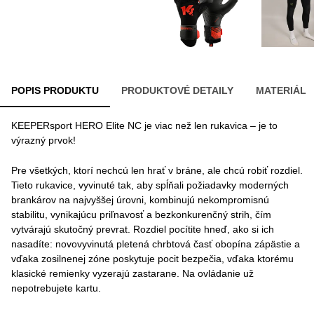
POPIS PRODUKTU
PRODUKTOVÉ DETAILY
MATERIÁL
KEEPERsport HERO Elite NC je viac než len rukavica – je to
výrazný prvok!
Pre všetkých, ktorí nechcú len hrať v bráne, ale chcú robiť rozdiel.
Tieto rukavice, vyvinuté tak, aby spĺňali požiadavky moderných
brankárov na najvyššej úrovni, kombinujú nekompromisnú
stabilitu, vynikajúcu priľnavosť a bezkonkurenčný strih, čím
vytvárajú skutočný prevrat. Rozdiel pocítite hneď, ako si ich
nasadíte: novovyvinutá pletená chrbtová časť obopína zápästie a
vďaka zosilnenej zóne poskytuje pocit bezpečia, vďaka ktorému
klasické remienky vyzerajú zastarane. Na ovládanie už
nepotrebujete kartu.