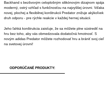
Backhand s bezšvovým celoplošným silikónovým dizajnom spája
moderný, ostrý vzhľad s funkčnosťou na najvyššej úrovni. Vďaka
novej, plochej a flexibilnej konštrukcii Predator znižuje akýkoľvek
druh odporu - pre rýchle reakcie v každej hernej situácii.
Jeho ľahká konštrukcia zaisťuje, že sa môžete plne sústrediť na
hru bez toho, aby vás obmedzovala dodatočná hmotnosť. S
novým adidas Predator môžete rozhodovať hru a brániť svoj cieľ
na svetovej úrovni!
ODPORÚČANÉ PRODUKTY: