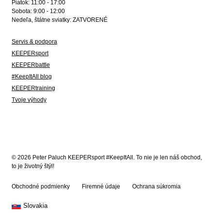
Piatok: 11:00 - 17:00
Sobota: 9:00 - 12:00
Nedeľa, štátne sviatky: ZATVORENÉ
Servis & podpora
KEEPERsport
KEEPERbattle
#KeepItAll blog
KEEPERtraining
Tvoje výhody
© 2026 Peter Paluch KEEPERsport #KeepItAll. To nie je len náš obchod,
to je životný štýl!
Obchodné podmienky
Firemné údaje
Ochrana súkromia
Slovakia