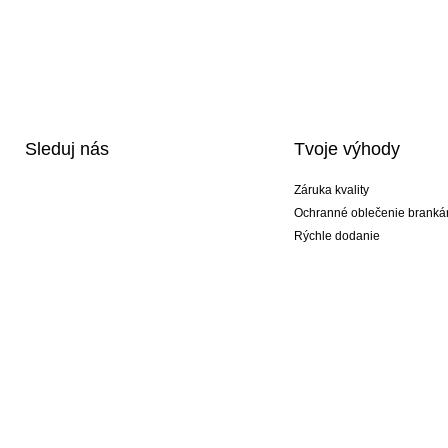
Sleduj nás
Tvoje výhody
Záruka kvality
Ochranné oblečenie branká
Rýchle dodanie
Potlač
Exkluzívne špeciálne typy r
Akciové balíky
© 2026 Peter Paluch KEEPERsport #KeepItAll. To nie je len náš obchod, to je životn