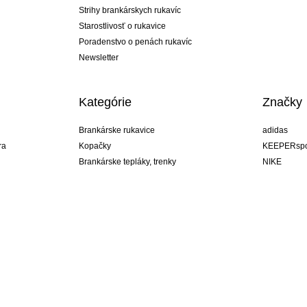
Strihy brankárskych rukavíc
Starostlivosť o rukavice
Poradenstvo o penách rukavíc
Newsletter
Kategórie
Značky
Brankárske rukavice
adidas
ra
Kopačky
KEEPERspo
Brankárske tepláky, trenky
NIKE
Brankárske dresy
Puma
ukavíc
Brankárske spodky
REUSCH
Sells Goal
uhlsport
Elite Sport
rehab
Slovakia
ý štýl!