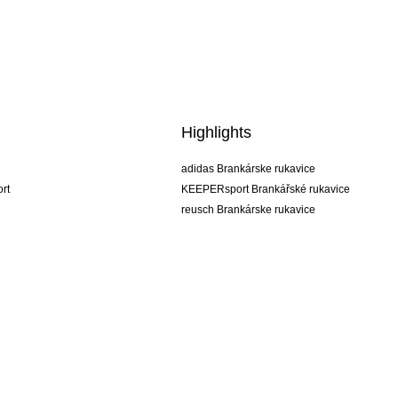
Highlights
adidas Brankárske rukavice
rt
KEEPERsport Brankářské rukavice
reusch Brankárske rukavice
uhlsport Brankárske rukavice
rehab Brankárske rukavice
keeper
NIKE Brankářské rukavice
PUMA Brankářské rukavice
SELLS Brankářské rukavice
Obchodné podmienky
Firemné údaje