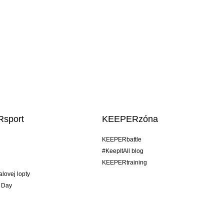
sport
KEEPERzóna
KEEPERbattle
#KeepItAll blog
KEEPERtraining
alovej lopty
 Day