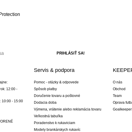
Protection
Servis & podpora
KEEPER
ajne:
Pomoc - otázky & odpovede
O nás
ok: 12:00 -
Spôsob platby
Obchod
Doručenie tovaru a poštovné
Team
: 10:00 - 15:00
Dodacia doba
Oprava futb
Výmena, vrátenie alebo reklamácia tovaru
Goalkeeper
Veľkostná tabuľka
ATVORENÉ
Poradenstvo k rukaviciam
Modely brankárskych rukavíc