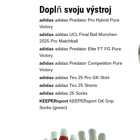
Doplň svoju výstroj
adidas
adidas Predator Pro Hybrid Pure
Victory
adidas
adidas UCL Final Ball München
2025 Pro Matchball
adidas
adidas Predator Elite FT FG Pure
Victory
adidas
adidas Predator Competition Pure
Victory
adidas
adidas Tiro 25 Pro GK-Shirt
adidas
adidas Tiro 25 Shorts
adidas
adidas 25 Socks
KEEPERsport
KEEPERsport GK Grip
Socks (green)
KEEPERsport
KEEPERsport GK Grip
Socks (white)
Cawila
Cawila Socktape 3,0cmx20m