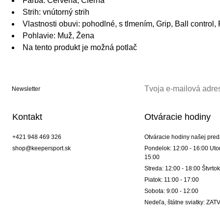
Farba: Červená, Čierna
Strih: vnútorný strih
Vlastnosti obuvi: pohodlné, s tlmením, Grip, Ball control, 
Pohlavie: Muž, Žena
Na tento produkt je možná potlač
Newsletter
Kontakt
Otváracie hodiny
+421 948 469 326
Otváracie hodiny našej pred
shop@keepersport.sk
Pondelok: 12:00 - 16:00 Utor
15:00
Streda: 12:00 - 18:00 Štvrtok
Piatok: 11:00 - 17:00
Sobota: 9:00 - 12:00
Nedeľa, štátne sviatky: Z