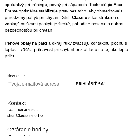
spoľahlivý pri tréningu, pevný pri zápasoch. Technológia
Flex
Frame
optimálne stabilizuje prsty bez toho, aby obmedzovala
prirodzený pohyb pri chytaní. Strih
Classic
s konštrukciou s
vonkajšími švami poskytuje široké, pohodlné nosenie s dobrou
bezpečnosťou pri chytaní.
Penové obaly na palci a okraji ruky zväčšujú kontaktnú plochu s
loptou - väčšia priľnavosť pri chytaní bez ohľadu na to, ako lopta
priletí.
Newsletter
Kontakt
+421 948 469 326
shop@keepersport.sk
Otváracie hodiny