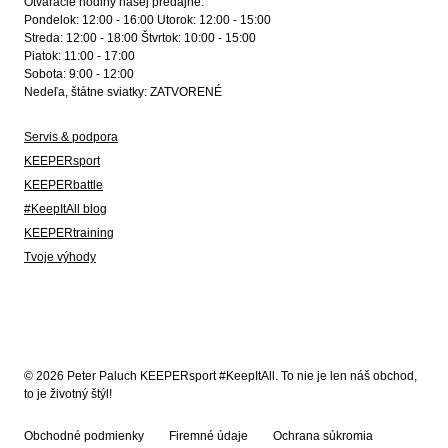
Otváracie hodiny našej predajne:
Pondelok: 12:00 - 16:00 Utorok: 12:00 - 15:00
Streda: 12:00 - 18:00 Štvrtok: 10:00 - 15:00
Piatok: 11:00 - 17:00
Sobota: 9:00 - 12:00
Nedeľa, štátne sviatky: ZATVORENÉ
Servis & podpora
KEEPERsport
KEEPERbattle
#KeepItAll blog
KEEPERtraining
Tvoje výhody
© 2026 Peter Paluch KEEPERsport #KeepItAll. To nie je len náš obchod,
to je životný štýl!
Obchodné podmienky
Firemné údaje
Ochrana súkromia