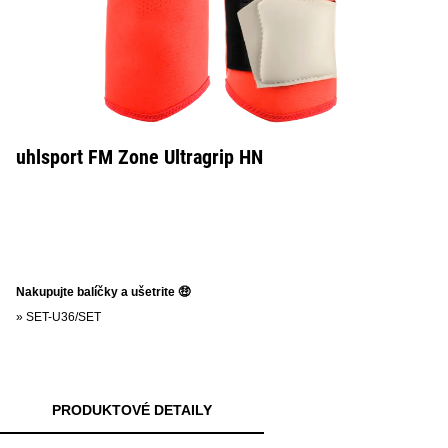
uhlsport FM Zone Ultragrip HN
Nakupujte balíčky a ušetrite 🤑
»
SET-U36/SET
PRODUKTOVÉ DETAILY