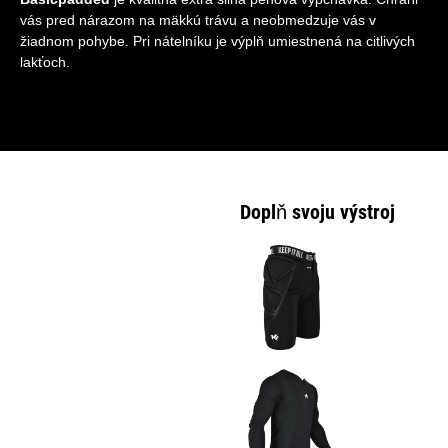
vás pred nárazom na mäkkú trávu a neobmedzuje vás v
žiadnom pohybe. Pri nátelníku je výplň umiestnená na citlivých
lakťoch.
Doplň svoju výstroj