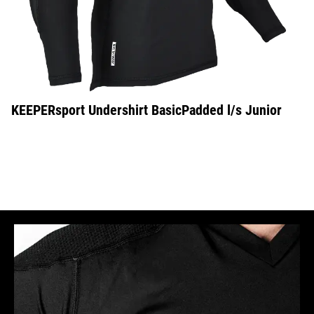
KEEPERsport Undershirt BasicPadded l/s Junior