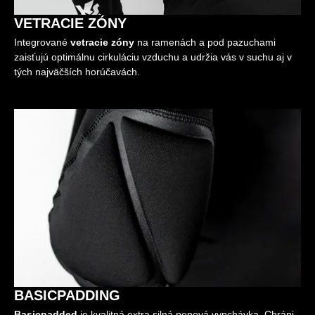
VETRACIE ZÓNY
Integrované
vetracie zóny
na ramenách a pod pazuchami
zaisťujú optimálnu cirkuláciu vzduchu a udržia vás v suchu aj v
tých najväčších horúčavách.
BASICPADDING
Basicpadded
je kvalitná extra silná penová vypchávka. Chráni