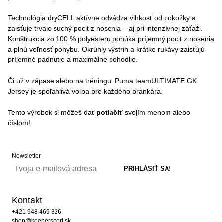
Technológia dryCELL aktívne odvádza vlhkosť od pokožky a
zaisťuje trvalo suchý pocit z nosenia – aj pri intenzívnej záťaži.
Konštrukcia zo 100 % polyesteru ponúka príjemný pocit z nosenia
a plnú voľnosť pohybu. Okrúhly výstrih a krátke rukávy zaisťujú
príjemné padnutie a maximálne pohodlie.
Či už v zápase alebo na tréningu: Puma teamULTIMATE GK
Jersey je spoľahlivá voľba pre každého brankára.
Tento výrobok si môžeš dať
potlačiť
svojím menom alebo
číslom!
Newsletter
Kontakt
+421 948 469 326
shop@keepersport.sk