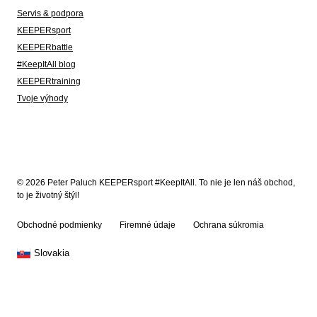
Servis & podpora
KEEPERsport
KEEPERbattle
#KeepItAll blog
KEEPERtraining
Tvoje výhody
© 2026 Peter Paluch KEEPERsport #KeepItAll. To nie je len náš obchod,
to je životný štýl!
Obchodné podmienky
Firemné údaje
Ochrana súkromia
Slovakia