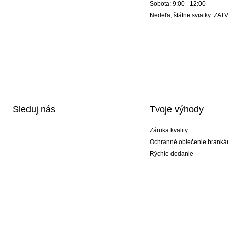
Sobota: 9:00 - 12:00
Nedeľa, štátne sviatky: Z
Sleduj nás
Tvoje výhody
Záruka kvality
Ochranné oblečenie branká
Rýchle dodanie
Potlač
Exkluzívne špeciálne typy r
Akciové balíky