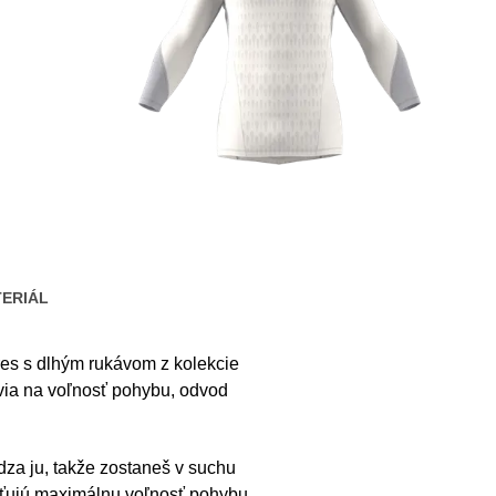
ERIÁL
res s dlhým rukávom z kolekcie
avia na voľnosť pohybu, odvod
a ju, takže zostaneš v suchu
isťujú maximálnu voľnosť pohybu