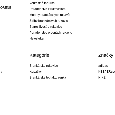
Veľkostná tabuľka
ATVORENÉ
Poradenstvo k rukaviciam
Modely brankárskych rukavíc
Strihy brankárskych rukavíc
Starostlivosť o rukavice
Poradenstvo o penách rukavíc
Newsletter
Kategórie
Značky
Brankárske rukavice
adidas
ra
Kopačky
KEEPERspo
Brankárske tepláky, trenky
NIKE
Brankárske dresy
Puma
ukavíc
Brankárske spodky
REUSCH
Sells Goal
uhlsport
Elite Sport
rehab