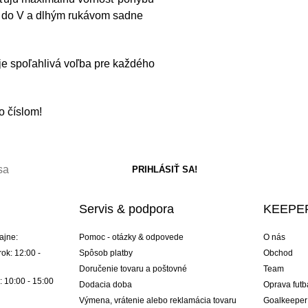
om do V a dlhým rukávom sadne
 je spoľahlivá voľba pre každého
 číslom!
Servis & podpora
KEEPER
ajne:
Pomoc - otázky & odpovede
O nás
ok: 12:00 -
Spôsob platby
Obchod
Doručenie tovaru a poštovné
Team
: 10:00 - 15:00
Dodacia doba
Oprava futb
Výmena, vrátenie alebo reklamácia tovaru
Goalkeeper