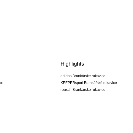
Highlights
adidas Brankárske rukavice
rt
KEEPERsport Brankářské rukavice
reusch Brankárske rukavice
uhlsport Brankárske rukavice
rehab Brankárske rukavice
keeper
NIKE Brankářské rukavice
PUMA Brankářské rukavice
SELLS Brankářské rukavice