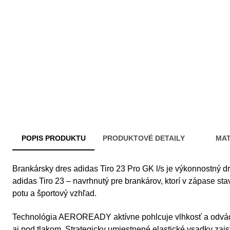
POPIS PRODUKTU
PRODUKTOVÉ DETAILY
MAT
Brankársky dres adidas Tiro 23 Pro GK l/s je výkonnostný d
adidas Tiro 23 – navrhnutý pre brankárov, ktorí v zápase st
potu a športový vzhľad.
Technológia AEROREADY aktívne pohlcuje vlhkosť a odvádz
aj pod tlakom. Strategicky umiestnené elastické vsadky za