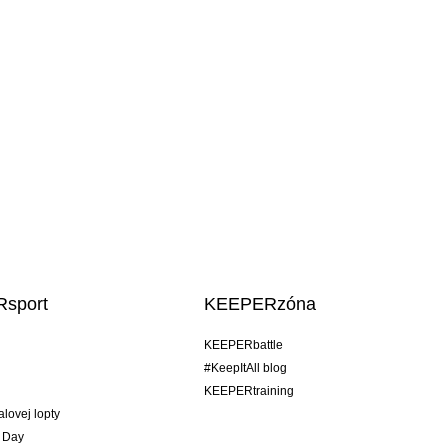
sport
KEEPERzóna
KEEPERbattle
#KeepItAll blog
KEEPERtraining
alovej lopty
 Day