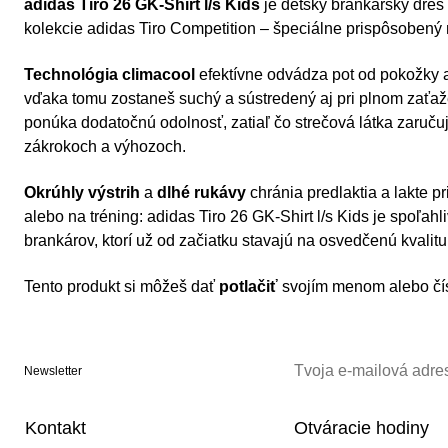
adidas Tiro 26 GK-Shirt l/s Kids
je detský brankársky dres
kolekcie adidas Tiro Competition – špeciálne prispôsoben
Technológia climacool
efektívne odvádza pot od pokožky a 
vďaka tomu zostaneš suchý a sústredený aj pri plnom zaťaž
ponúka dodatočnú odolnosť, zatiaľ čo strečová látka zaruču
zákrokoch a výhozoch.
Okrúhly výstrih
a
dlhé rukávy
chránia predlaktia a lakte p
alebo na tréning: adidas Tiro 26 GK-Shirt l/s Kids je spoľah
brankárov, ktorí už od začiatku stavajú na osvedčenú kvalit
Tento produkt si môžeš dať
potlačiť
svojím menom alebo čí
Newsletter
Kontakt
Otváracie hodiny