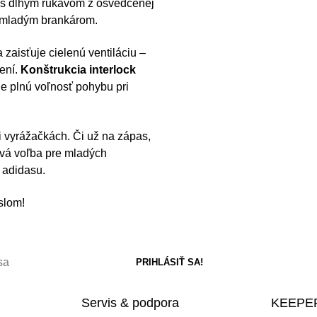
 s dlhým rukávom z osvedčenej
ý mladým brankárom.
zaisťuje cielenú ventiláciu –
ení.
Konštrukcia interlock
je plnú voľnosť pohybu pri
ri vyrážačkách. Či už na zápas,
livá voľba pre mladých
u adidasu.
slom!
Servis & podpora
KEEPER