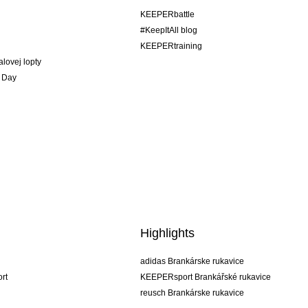
KEEPERbattle
#KeepItAll blog
KEEPERtraining
alovej lopty
 Day
Highlights
adidas Brankárske rukavice
rt
KEEPERsport Brankářské rukavice
reusch Brankárske rukavice