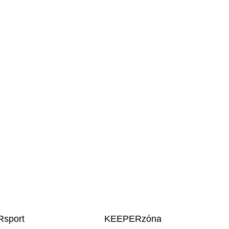
sport
KEEPERzóna