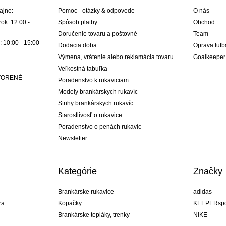
ajne:
Pomoc - otázky & odpovede
O nás
ok: 12:00 -
Spôsob platby
Obchod
Doručenie tovaru a poštovné
Team
: 10:00 - 15:00
Dodacia doba
Oprava futb
Výmena, vrátenie alebo reklamácia tovaru
Goalkeeper
Veľkostná tabuľka
ATVORENÉ
Poradenstvo k rukaviciam
Modely brankárskych rukavíc
Strihy brankárskych rukavíc
Starostlivosť o rukavice
Poradenstvo o penách rukavíc
Newsletter
Kategórie
Značky
Brankárske rukavice
adidas
ra
Kopačky
KEEPERspo
Brankárske tepláky, trenky
NIKE