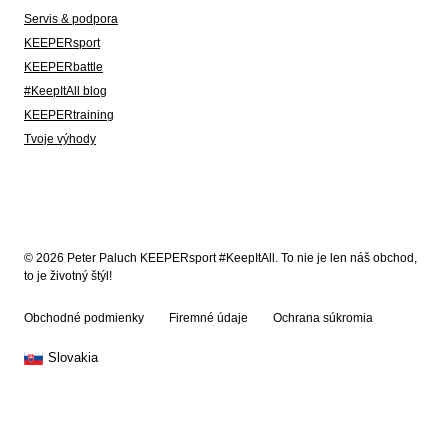
Servis & podpora
KEEPERsport
KEEPERbattle
#KeepItAll blog
KEEPERtraining
Tvoje výhody
© 2026 Peter Paluch KEEPERsport #KeepItAll. To nie je len náš obchod,
to je životný štýl!
Obchodné podmienky
Firemné údaje
Ochrana súkromia
Slovakia