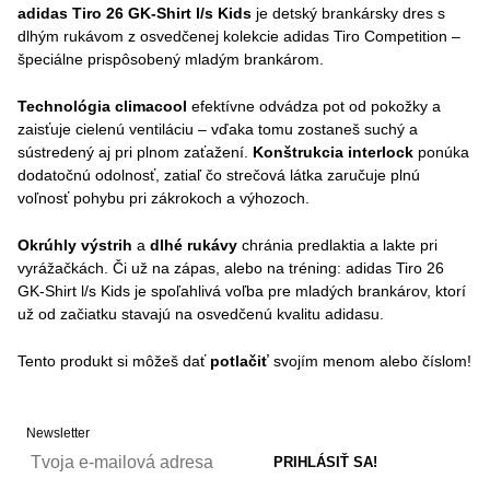
adidas Tiro 26 GK-Shirt l/s Kids
je detský brankársky dres s
dlhým rukávom z osvedčenej kolekcie adidas Tiro Competition –
špeciálne prispôsobený mladým brankárom.
Technológia climacool
efektívne odvádza pot od pokožky a
zaisťuje cielenú ventiláciu – vďaka tomu zostaneš suchý a
sústredený aj pri plnom zaťažení.
Konštrukcia interlock
ponúka
dodatočnú odolnosť, zatiaľ čo strečová látka zaručuje plnú
voľnosť pohybu pri zákrokoch a výhozoch.
Okrúhly výstrih
a
dlhé rukávy
chránia predlaktia a lakte pri
vyrážačkách. Či už na zápas, alebo na tréning: adidas Tiro 26
GK-Shirt l/s Kids je spoľahlivá voľba pre mladých brankárov, ktorí
už od začiatku stavajú na osvedčenú kvalitu adidasu.
Tento produkt si môžeš dať
potlačiť
svojím menom alebo číslom!
Newsletter