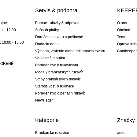
Servis & podpora
KEEPER
ajne:
Pomoc - otázky & odpovede
O nás
ok: 12:00 -
Spôsob platby
Obchod
Doručenie tovaru a poštovné
Team
: 10:00 - 15:00
Dodacia doba
Oprava futb
Výmena, vrátenie alebo reklamácia tovaru
Goalkeeper
Veľkostná tabuľka
ATVORENÉ
Poradenstvo k rukaviciam
Modely brankárskych rukavíc
Strihy brankárskych rukavíc
Starostlivosť o rukavice
Poradenstvo o penách rukavíc
Newsletter
Kategórie
Značky
Brankárske rukavice
adidas