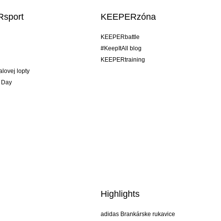
sport
KEEPERzóna
KEEPERbattle
#KeepItAll blog
KEEPERtraining
alovej lopty
 Day
Highlights
adidas Brankárske rukavice