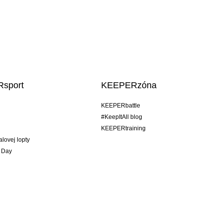
sport
KEEPERzóna
KEEPERbattle
#KeepItAll blog
KEEPERtraining
alovej lopty
 Day