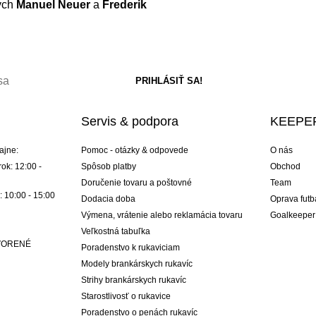
ných
Manuel Neuer
a
Frederik
Servis & podpora
KEEPER
ajne:
Pomoc - otázky & odpovede
O nás
ok: 12:00 -
Spôsob platby
Obchod
Doručenie tovaru a poštovné
Team
: 10:00 - 15:00
Dodacia doba
Oprava futb
Výmena, vrátenie alebo reklamácia tovaru
Goalkeeper
Veľkostná tabuľka
ATVORENÉ
Poradenstvo k rukaviciam
Modely brankárskych rukavíc
Strihy brankárskych rukavíc
Starostlivosť o rukavice
Poradenstvo o penách rukavíc