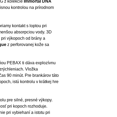
FG z kolekcie
Immortal DNA
isnou kontrolou na prírodnom
riamy kontakt s loptou pri
 menšou absorpciou vody. 3D
 pri výkopoch od brány a
gue
z perforovanej kože sa
atňou PEBAX ti dáva explozívnu
zrýchleniach. Vložka
očas 90 minút. Pre brankárov táto
och, istú kontrolu v krátkej hre
u pre silné, presné výkopy.
sť pri kopoch rozhoduje.
pri vybiehaní a istotu pri