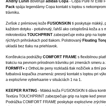
Andriy Lunin
dôveruje
adidas Copa
- Copa Pure IV Elite 
Pack
spája legendárny Copa kontakt s loptou s nekomprom
trávniku.
Zvršok z prémiovej kože
FUSIONSKIN
ti poskytuje mäkký, p
každom dotyku - potiahnutý, ľahší ako celoplošná koža a s
mikrotextúra
TOUCHPRINT
zabezpečuje extra grip na lopte
rýchlych prihrávkach pod tlakom. Polstrovaný
Floating Ton
ukladá bez tlaku na priehlavok.
Konštrukcia podrážky
COMFORT FRAME
s flexibilnou pl
trakciu na pevnom prírodnom trávniku pri zmenách smeru a 
FORMFIT+
z OrthoLite peny rozkladá tlak nožičiek a tlmí p
futbalová kopačka znamená: presný kontakt s loptou pri výkop
a explozívne vybiehaanie v situáciách 1 na 1.
KEEPER RATING
- Mäkká koža FUSIONSKIN ti dáva kontrol
Textúra TOUCHPRINT zabezpečuje grip na lopte keď presno
Podrážka COMFORT FRAME poskytuje explozívne zrýchlenie 