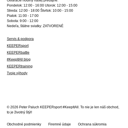
Otváracie hodiny našej predajne:
Pondelok: 12:00 - 16:00 Utorok: 12:00 - 15:00
Streda: 12:00 - 18:00 Štvrtok: 10:00 - 15:00
Piatok: 11:00 - 17:00
Sobota: 9:00 - 12:00
Nedeľa, štátne sviatky: ZATVORENÉ
Servis & podpora
KEEPERsport
KEEPERbattle
#KeepItAll blog
KEEPERtraining
Tvoje výhody
© 2026 Peter Paluch KEEPERsport #KeepItAll. To nie je len náš obchod,
to je životný štýl!
Obchodné podmienky
Firemné údaje
Ochrana súkromia