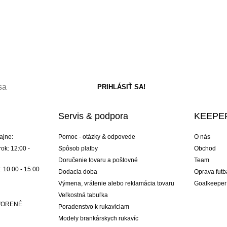
Servis & podpora
KEEPER
ajne:
Pomoc - otázky & odpovede
O nás
ok: 12:00 -
Spôsob platby
Obchod
Doručenie tovaru a poštovné
Team
: 10:00 - 15:00
Dodacia doba
Oprava futb
Výmena, vrátenie alebo reklamácia tovaru
Goalkeeper
Veľkostná tabuľka
ATVORENÉ
Poradenstvo k rukaviciam
Modely brankárskych rukavíc