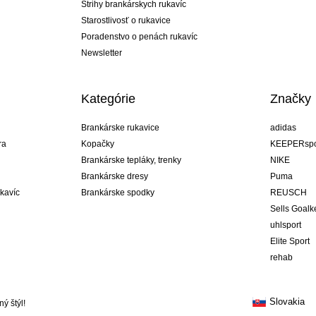
Strihy brankárskych rukavíc
Starostlivosť o rukavice
Poradenstvo o penách rukavíc
Newsletter
Kategórie
Značky
Brankárske rukavice
adidas
ra
Kopačky
KEEPERspo
Brankárske tepláky, trenky
NIKE
Brankárske dresy
Puma
ukavíc
Brankárske spodky
REUSCH
Sells Goal
uhlsport
Elite Sport
rehab
Slovakia
ý štýl!