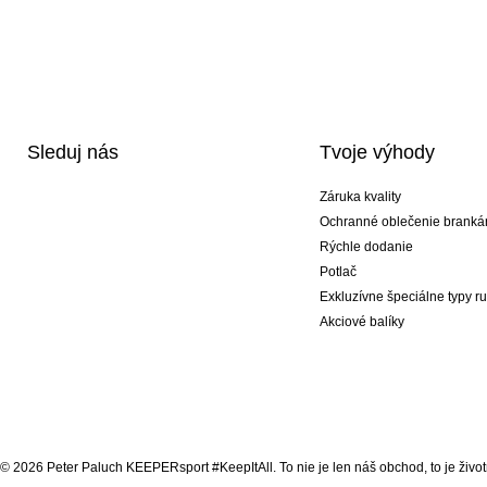
Sleduj nás
Tvoje výhody
Záruka kvality
Ochranné oblečenie branká
Rýchle dodanie
Potlač
Exkluzívne špeciálne typy r
Akciové balíky
© 2026 Peter Paluch KEEPERsport #KeepItAll. To nie je len náš obchod, to je životn