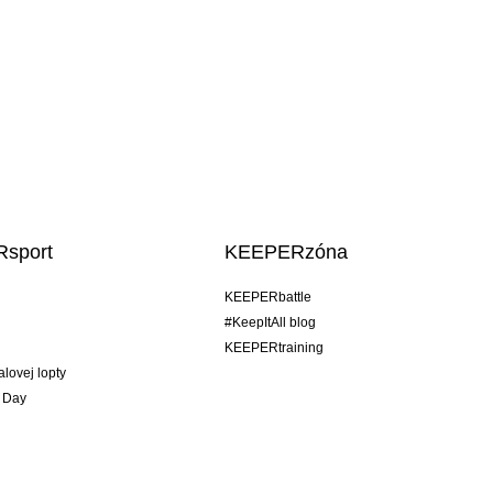
sport
KEEPERzóna
KEEPERbattle
#KeepItAll blog
KEEPERtraining
alovej lopty
 Day