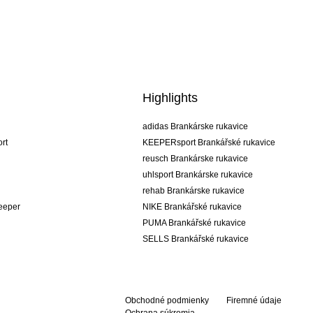
Highlights
adidas Brankárske rukavice
rt
KEEPERsport Brankářské rukavice
reusch Brankárske rukavice
uhlsport Brankárske rukavice
rehab Brankárske rukavice
keeper
NIKE Brankářské rukavice
PUMA Brankářské rukavice
SELLS Brankářské rukavice
Obchodné podmienky
Firemné údaje
Ochrana súkromia