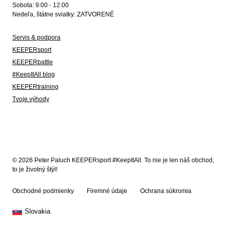
Sobota: 9:00 - 12:00
Nedeľa, štátne sviatky: ZATVORENÉ
Servis & podpora
KEEPERsport
KEEPERbattle
#KeepItAll blog
KEEPERtraining
Tvoje výhody
© 2026 Peter Paluch KEEPERsport #KeepItAll. To nie je len náš obchod,
to je životný štýl!
Obchodné podmienky
Firemné údaje
Ochrana súkromia
Slovakia