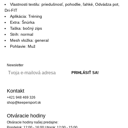
Vlastnosti textilu: priedušnosť, pohodlie, ľahké, Odvádza pot,
Dri-FIT
Aplikácia: Tréning
Extra: Šnúrka
Taška: bočný zips
Strih: normal
Mesh vložka: general
Pohlavie: Muž
Newsletter
Kontakt
+421 948 469 326
shop@keepersport.sk
Otváracie hodiny
Otváracie hodiny našej predajne:
Pondelok: 12:00 - 16:00 Utorok: 12:00 - 15:00