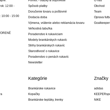
ajne:
Pomoc - otázky & odpovede
O nás
ok: 12:00 -
Spôsob platby
Obchod
Doručenie tovaru a poštovné
Team
: 10:00 - 15:00
Dodacia doba
Oprava futb
Výmena, vrátenie alebo reklamácia tovaru
Goalkeeper
Veľkostná tabuľka
ATVORENÉ
Poradenstvo k rukaviciam
Modely brankárskych rukavíc
Strihy brankárskych rukavíc
Starostlivosť o rukavice
Poradenstvo o penách rukavíc
Newsletter
Kategórie
Značky
Brankárske rukavice
adidas
ra
Kopačky
KEEPERspo
Brankárske tepláky, trenky
NIKE
Brankárske dresy
Puma