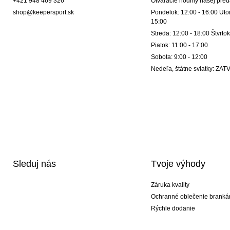
+421 948 469 326
Otváracie hodiny našej pred
shop@keepersport.sk
Pondelok: 12:00 - 16:00 Utor
15:00
Streda: 12:00 - 18:00 Štvrtok
Piatok: 11:00 - 17:00
Sobota: 9:00 - 12:00
Nedeľa, štátne sviatky: Z
Sleduj nás
Tvoje výhody
Záruka kvality
Ochranné oblečenie branká
Rýchle dodanie
Potlač