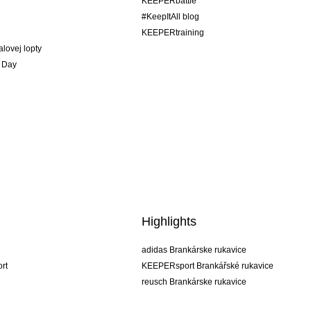
KEEPERbattle
#KeepItAll blog
KEEPERtraining
alovej lopty
 Day
Highlights
adidas Brankárske rukavice
rt
KEEPERsport Brankářské rukavice
reusch Brankárske rukavice
uhlsport Brankárske rukavice