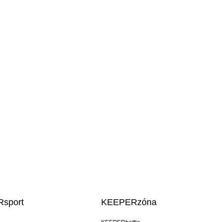
sport
KEEPERzóna